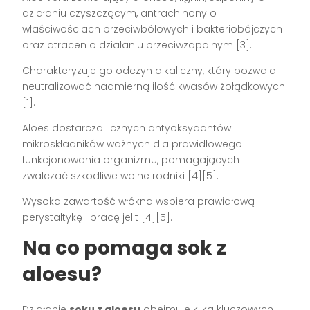
działaniu czyszczącym, antrachinony o
właściwościach przeciwbólowych i bakteriobójczych
oraz atracen o działaniu przeciwzapalnym [3].
Charakteryzuje go odczyn alkaliczny, który pozwala
neutralizować nadmierną ilość kwasów żołądkowych
[1].
Aloes dostarcza licznych antyoksydantów i
mikroskładników ważnych dla prawidłowego
funkcjonowania organizmu, pomagających
zwalczać szkodliwe wolne rodniki [4][5].
Wysoka zawartość włókna wspiera prawidłową
perystaltykę i pracę jelit [4][5].
Na co pomaga sok z
aloesu?
Działanie
soku z aloesu
obejmuje kilka kluczowych