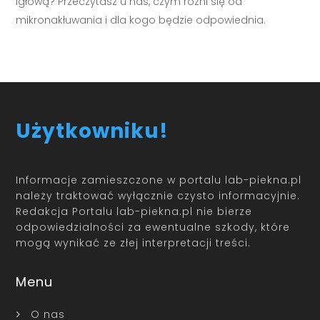
igłową? Przeczytasz u nas, czym różni się od
mikronakłuwania i dla kogo będzie odpowiednia.
Użytkowniku!
Informacje zamieszczone w portalu lab-piekna.pl
należy traktować wyłącznie czysto informacyjnie.
Redakcja Portalu lab-piekna.pl nie bierze
odpowiedzialności za ewentualne szkody, które
mogą wynikać ze złej interpretacji treści.
Menu
O nas