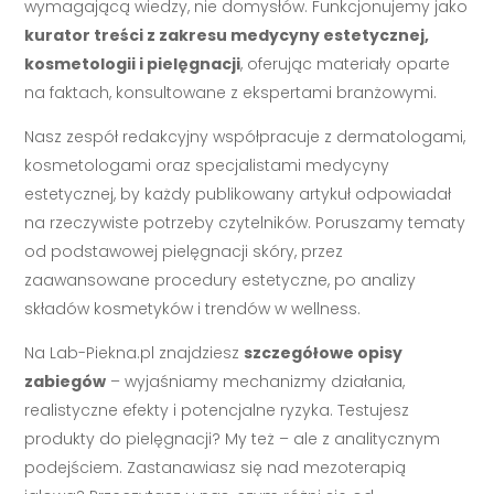
wymagającą wiedzy, nie domysłów. Funkcjonujemy jako
kurator treści z zakresu medycyny estetycznej,
kosmetologii i pielęgnacji
, oferując materiały oparte
na faktach, konsultowane z ekspertami branżowymi.
Nasz zespół redakcyjny współpracuje z dermatologami,
kosmetologami oraz specjalistami medycyny
estetycznej, by każdy publikowany artykuł odpowiadał
na rzeczywiste potrzeby czytelników. Poruszamy tematy
od podstawowej pielęgnacji skóry, przez
zaawansowane procedury estetyczne, po analizy
składów kosmetyków i trendów w wellness.
Na Lab-Piekna.pl znajdziesz
szczegółowe opisy
zabiegów
– wyjaśniamy mechanizmy działania,
realistyczne efekty i potencjalne ryzyka. Testujesz
produkty do pielęgnacji? My też – ale z analitycznym
podejściem. Zastanawiasz się nad mezoterapią