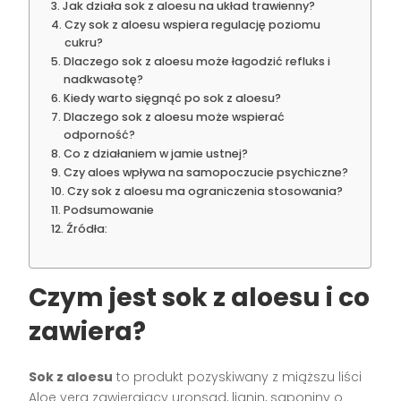
Jak działa sok z aloesu na układ trawienny?
Czy sok z aloesu wspiera regulację poziomu
cukru?
Dlaczego sok z aloesu może łagodzić refluks i
nadkwasotę?
Kiedy warto sięgnąć po sok z aloesu?
Dlaczego sok z aloesu może wspierać
odporność?
Co z działaniem w jamie ustnej?
Czy aloes wpływa na samopoczucie psychiczne?
Czy sok z aloesu ma ograniczenia stosowania?
Podsumowanie
Źródła:
Czym jest sok z aloesu i co
zawiera?
Sok z aloesu
to produkt pozyskiwany z miąższu liści
Aloe vera zawierający uronsad, lignin, saponiny o