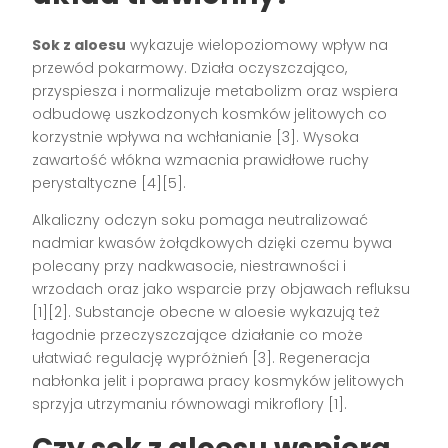
Sok z aloesu
wykazuje wielopoziomowy wpływ na
przewód pokarmowy. Działa oczyszczająco,
przyspiesza i normalizuje metabolizm oraz wspiera
odbudowę uszkodzonych kosmków jelitowych co
korzystnie wpływa na wchłanianie [3]. Wysoka
zawartość włókna wzmacnia prawidłowe ruchy
perystaltyczne [4][5].
Alkaliczny odczyn soku pomaga neutralizować
nadmiar kwasów żołądkowych dzięki czemu bywa
polecany przy nadkwasocie, niestrawności i
wrzodach oraz jako wsparcie przy objawach refluksu
[1][2]. Substancje obecne w aloesie wykazują też
łagodnie przeczyszczające działanie co może
ułatwiać regulację wypróżnień [3]. Regeneracja
nabłonka jelit i poprawa pracy kosmyków jelitowych
sprzyja utrzymaniu równowagi mikroflory [1].