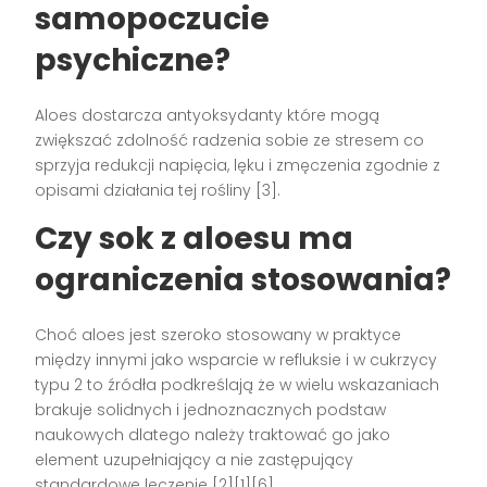
samopoczucie
psychiczne?
Aloes dostarcza antyoksydanty które mogą
zwiększać zdolność radzenia sobie ze stresem co
sprzyja redukcji napięcia, lęku i zmęczenia zgodnie z
opisami działania tej rośliny [3].
Czy sok z aloesu ma
ograniczenia stosowania?
Choć aloes jest szeroko stosowany w praktyce
między innymi jako wsparcie w refluksie i w cukrzycy
typu 2 to źródła podkreślają że w wielu wskazaniach
brakuje solidnych i jednoznacznych podstaw
naukowych dlatego należy traktować go jako
element uzupełniający a nie zastępujący
standardowe leczenie [2][1][6].