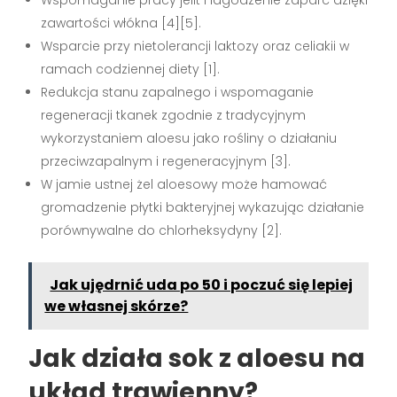
zawartości włókna [4][5].
Wsparcie przy nietolerancji laktozy oraz celiakii w
ramach codziennej diety [1].
Redukcja stanu zapalnego i wspomaganie
regeneracji tkanek zgodnie z tradycyjnym
wykorzystaniem aloesu jako rośliny o działaniu
przeciwzapalnym i regeneracyjnym [3].
W jamie ustnej żel aloesowy może hamować
gromadzenie płytki bakteryjnej wykazując działanie
porównywalne do chlorheksydyny [2].
Jak ujędrnić uda po 50 i poczuć się lepiej
we własnej skórze?
Jak działa sok z aloesu na
układ trawienny?