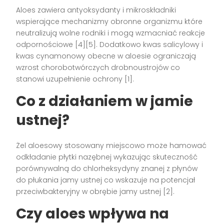
Aloes zawiera antyoksydanty i mikroskładniki
wspierające mechanizmy obronne organizmu które
neutralizują wolne rodniki i mogą wzmacniać reakcje
odpornościowe [4][5]. Dodatkowo kwas salicylowy i
kwas cynamonowy obecne w aloesie ograniczają
wzrost chorobotwórczych drobnoustrojów co
stanowi uzupełnienie ochrony [1].
Co z działaniem w jamie
ustnej?
Żel aloesowy stosowany miejscowo może hamować
odkładanie płytki nazębnej wykazując skuteczność
porównywalną do chlorheksydyny znanej z płynów
do płukania jamy ustnej co wskazuje na potencjał
przeciwbakteryjny w obrębie jamy ustnej [2].
Czy aloes wpływa na