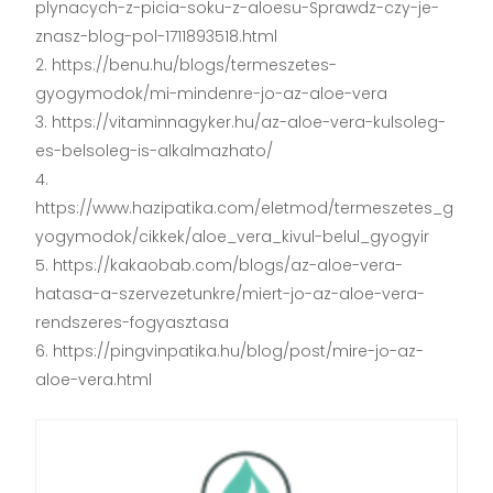
plynacych-z-picia-soku-z-aloesu-Sprawdz-czy-je-
znasz-blog-pol-1711893518.html
https://benu.hu/blogs/termeszetes-
gyogymodok/mi-mindenre-jo-az-aloe-vera
https://vitaminnagyker.hu/az-aloe-vera-kulsoleg-
es-belsoleg-is-alkalmazhato/
https://www.hazipatika.com/eletmod/termeszetes_g
yogymodok/cikkek/aloe_vera_kivul-belul_gyogyir
https://kakaobab.com/blogs/az-aloe-vera-
hatasa-a-szervezetunkre/miert-jo-az-aloe-vera-
rendszeres-fogyasztasa
https://pingvinpatika.hu/blog/post/mire-jo-az-
aloe-vera.html