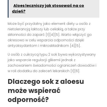
Aloes leczniczy jak stosować na co
dzień?
Może być przydatny jako element diety u osób z
nietolerancją laktozy lub celiakią, a także przy
skłonności do zaparć [1][4][5]. Warto włączyć go
okresowo w celu wsparcia odporności dzięki
antyoksydantom i mikroskładnikom [4][5].
U osób z cukrzycą typu 2 sok bywa wykorzystywany
jako wsparcie regulacji glikemii jednak z
zachowaniem świadomości ograniczeń dowodów i
w roli dodatku do zaleceń lekarskich [1][6].
Dlaczego sok z aloesu
może wspierać
odporność?