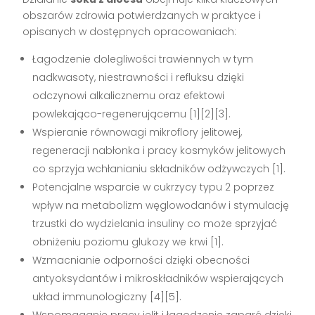
obszarów zdrowia potwierdzanych w praktyce i
opisanych w dostępnych opracowaniach:
Łagodzenie dolegliwości trawiennych w tym
nadkwasoty, niestrawności i refluksu dzięki
odczynowi alkalicznemu oraz efektowi
powlekająco-regenerującemu [1][2][3].
Wspieranie równowagi mikroflory jelitowej,
regeneracji nabłonka i pracy kosmyków jelitowych
co sprzyja wchłanianiu składników odżywczych [1].
Potencjalne wsparcie w cukrzycy typu 2 poprzez
wpływ na metabolizm węglowodanów i stymulację
trzustki do wydzielania insuliny co może sprzyjać
obniżeniu poziomu glukozy we krwi [1].
Wzmacnianie odporności dzięki obecności
antyoksydantów i mikroskładników wspierających
układ immunologiczny [4][5].
Wspomaganie pracy jelit i łagodzenie zaparć dzięki