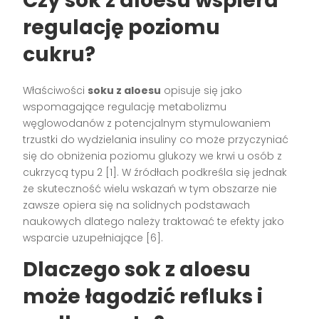
Czy sok z aloesu wspiera
regulację poziomu
cukru?
Właściwości
soku z aloesu
opisuje się jako
wspomagające regulację metabolizmu
węglowodanów z potencjalnym stymulowaniem
trzustki do wydzielania insuliny co może przyczyniać
się do obniżenia poziomu glukozy we krwi u osób z
cukrzycą typu 2 [1]. W źródłach podkreśla się jednak
że skuteczność wielu wskazań w tym obszarze nie
zawsze opiera się na solidnych podstawach
naukowych dlatego należy traktować te efekty jako
wsparcie uzupełniające [6].
Dlaczego sok z aloesu
może łagodzić refluks i