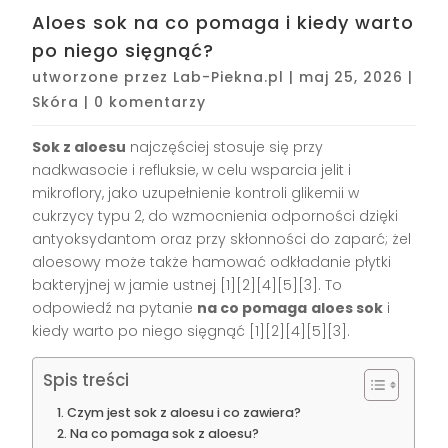
Aloes sok na co pomaga i kiedy warto
po niego sięgnąć?
utworzone przez
Lab-Piekna.pl
|
maj 25, 2026
|
Skóra
|
0 komentarzy
Sok z aloesu
najczęściej stosuje się przy
nadkwasocie i refluksie, w celu wsparcia jelit i
mikroflory, jako uzupełnienie kontroli glikemii w
cukrzycy typu 2, do wzmocnienia odporności dzięki
antyoksydantom oraz przy skłonności do zaparć; żel
aloesowy może także hamować odkładanie płytki
bakteryjnej w jamie ustnej [1][2][4][5][3]. To
odpowiedź na pytanie
na co pomaga
aloes sok
i
kiedy warto po niego sięgnąć [1][2][4][5][3].
Spis treści
Czym jest sok z aloesu i co zawiera?
Na co pomaga sok z aloesu?