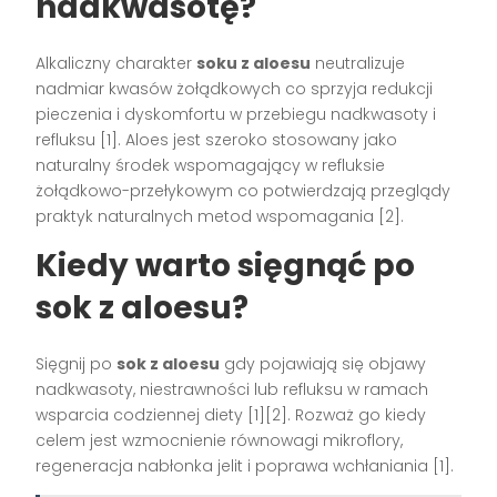
nadkwasotę?
Alkaliczny charakter
soku z aloesu
neutralizuje
nadmiar kwasów żołądkowych co sprzyja redukcji
pieczenia i dyskomfortu w przebiegu nadkwasoty i
refluksu [1]. Aloes jest szeroko stosowany jako
naturalny środek wspomagający w refluksie
żołądkowo-przełykowym co potwierdzają przeglądy
praktyk naturalnych metod wspomagania [2].
Kiedy warto sięgnąć po
sok z aloesu?
Sięgnij po
sok z aloesu
gdy pojawiają się objawy
nadkwasoty, niestrawności lub refluksu w ramach
wsparcia codziennej diety [1][2]. Rozważ go kiedy
celem jest wzmocnienie równowagi mikroflory,
regeneracja nabłonka jelit i poprawa wchłaniania [1].