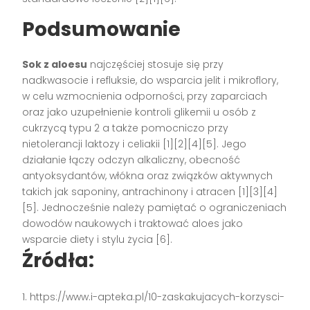
Podsumowanie
Sok z aloesu
najczęściej stosuje się przy
nadkwasocie i refluksie, do wsparcia jelit i mikroflory,
w celu wzmocnienia odporności, przy zaparciach
oraz jako uzupełnienie kontroli glikemii u osób z
cukrzycą typu 2 a także pomocniczo przy
nietolerancji laktozy i celiakii [1][2][4][5]. Jego
działanie łączy odczyn alkaliczny, obecność
antyoksydantów, włókna oraz związków aktywnych
takich jak saponiny, antrachinony i atracen [1][3][4]
[5]. Jednocześnie należy pamiętać o ograniczeniach
dowodów naukowych i traktować aloes jako
wsparcie diety i stylu życia [6].
Źródła:
https://www.i-apteka.pl/10-zaskakujacych-korzysci-