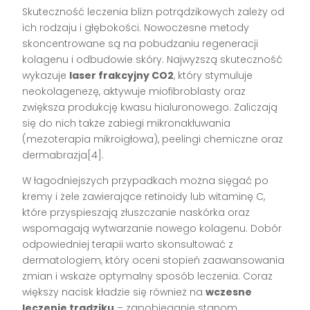
Skuteczność leczenia blizn potrądzikowych zależy od
ich rodzaju i głębokości. Nowoczesne metody
skoncentrowane są na pobudzaniu regeneracji
kolagenu i odbudowie skóry. Najwyższą skuteczność
wykazuje
laser frakcyjny CO2
, który stymuluje
neokolagenezę, aktywuje miofibroblasty oraz
zwiększa produkcję kwasu hialuronowego. Zaliczają
się do nich także zabiegi mikronakłuwania
(mezoterapia mikroigłowa), peelingi chemiczne oraz
dermabrazja[4].
W łagodniejszych przypadkach można sięgać po
kremy i żele zawierające retinoidy lub witaminę C,
które przyspieszają złuszczanie naskórka oraz
wspomagają wytwarzanie nowego kolagenu. Dobór
odpowiedniej terapii warto skonsultować z
dermatologiem, który oceni stopień zaawansowania
zmian i wskaże optymalny sposób leczenia. Coraz
większy nacisk kładzie się również na
wczesne
leczenie trądziku
– zapobieganie stanom