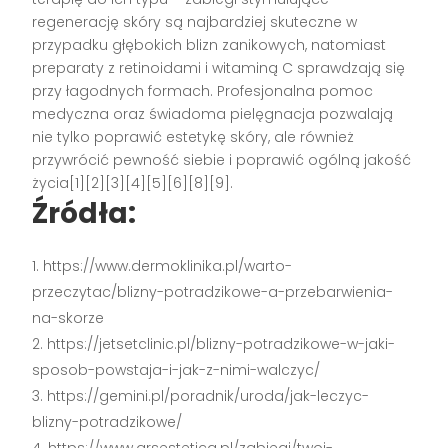
regenerację skóry są najbardziej skuteczne w
przypadku głębokich blizn zanikowych, natomiast
preparaty z retinoidami i witaminą C sprawdzają się
przy łagodnych formach. Profesjonalna pomoc
medyczna oraz świadoma pielęgnacja pozwalają
nie tylko poprawić estetykę skóry, ale również
przywrócić pewność siebie i poprawić ogólną jakość
życia[1][2][3][4][5][6][8][9].
Źródła:
https://www.dermoklinika.pl/warto-
przeczytac/blizny-potradzikowe-a-przebarwienia-
na-skorze
https://jetsetclinic.pl/blizny-potradzikowe-w-jaki-
sposob-powstaja-i-jak-z-nimi-walczyc/
https://gemini.pl/poradnik/uroda/jak-leczyc-
blizny-potradzikowe/