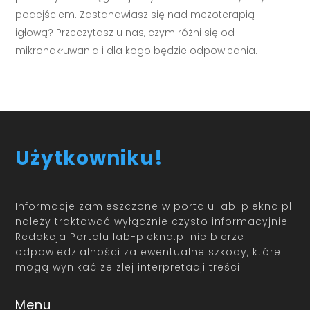
podejściem. Zastanawiasz się nad mezoterapią
igłową? Przeczytasz u nas, czym różni się od
mikronakłuwania i dla kogo będzie odpowiednia.
Użytkowniku!
Informacje zamieszczone w portalu lab-piekna.pl
należy traktować wyłącznie czysto informacyjnie.
Redakcja Portalu lab-piekna.pl nie bierze
odpowiedzialności za ewentualne szkody, które
mogą wynikać ze złej interpretacji treści.
Menu