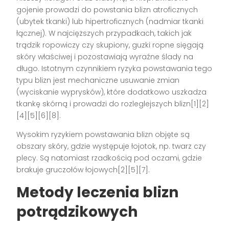
gojenie prowadzi do powstania blizn atroficznych
(ubytek tkanki) lub hipertroficznych (nadmiar tkanki
łącznej). W najcięższych przypadkach, takich jak
trądzik ropowiczy czy skupiony, guzki ropne sięgają
skóry właściwej i pozostawiają wyraźne ślady na
długo. Istotnym czynnikiem ryzyka powstawania tego
typu blizn jest mechaniczne usuwanie zmian
(wyciskanie wyprysków), które dodatkowo uszkadza
tkankę skórną i prowadzi do rozleglejszych blizn[1][2]
[4][5][6][8].
Wysokim ryzykiem powstawania blizn objęte są
obszary skóry, gdzie występuje łojotok, np. twarz czy
plecy. Są natomiast rzadkością pod oczami, gdzie
brakuje gruczołów łojowych[2][5][7].
Metody leczenia blizn
potrądzikowych