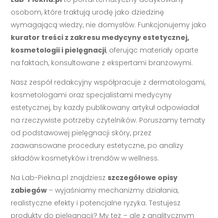
osobom, które traktują urodę jako dziedzinę
wymagającą wiedzy, nie domysłów. Funkcjonujemy jako
kurator treści z zakresu medycyny estetycznej,
kosmetologii i pielęgnacji
, oferując materiały oparte
na faktach, konsultowane z ekspertami branżowymi.
Nasz zespół redakcyjny współpracuje z dermatologami,
kosmetologami oraz specjalistami medycyny
estetycznej, by każdy publikowany artykuł odpowiadał
na rzeczywiste potrzeby czytelników. Poruszamy tematy
od podstawowej pielęgnacji skóry, przez
zaawansowane procedury estetyczne, po analizy
składów kosmetyków i trendów w wellness.
Na Lab-Piekna.pl znajdziesz
szczegółowe opisy
zabiegów
– wyjaśniamy mechanizmy działania,
realistyczne efekty i potencjalne ryzyka. Testujesz
produkty do pielęgnacji? My też – ale z analitycznym