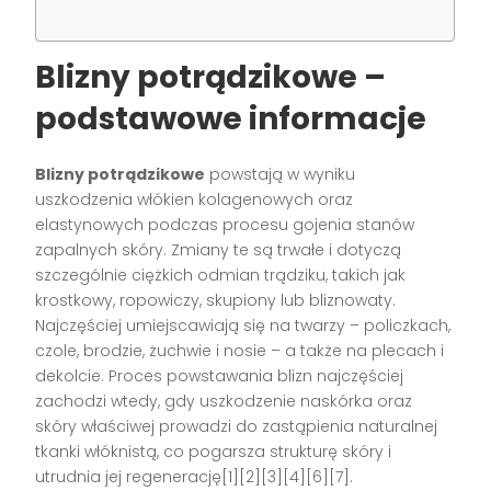
Blizny potrądzikowe –
podstawowe informacje
Blizny potrądzikowe
powstają w wyniku
uszkodzenia włókien kolagenowych oraz
elastynowych podczas procesu gojenia stanów
zapalnych skóry. Zmiany te są trwałe i dotyczą
szczególnie ciężkich odmian trądziku, takich jak
krostkowy, ropowiczy, skupiony lub bliznowaty.
Najczęściej umiejscawiają się na twarzy – policzkach,
czole, brodzie, żuchwie i nosie – a także na plecach i
dekolcie. Proces powstawania blizn najczęściej
zachodzi wtedy, gdy uszkodzenie naskórka oraz
skóry właściwej prowadzi do zastąpienia naturalnej
tkanki włóknistą, co pogarsza strukturę skóry i
utrudnia jej regenerację[1][2][3][4][6][7].