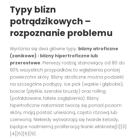
Typy blizn
potrądzikowych –
rozpoznanie problemu
Wyróżnia się dwa główne typy:
blizny atroficzne
(zanikowe)
i
blizny hipertroficzne lub
przerostowe
. Pierwszy rodzaj, stanowiący od 80 do
90% wszystkich przypadków, to wgłębienia poniżej
powierzchni skóry. Blizny atroficzne można podzielić
na szczególne podtypy: ice pick (wąskie i głębokie),
boxcar (płytkie, szerokie bruzdy) oraz rolling
(pofałdowane, faliste zagłębienia). Blizny
hipertroficzne natomiast tworzę się ponad poziom
skóry, mają postać uniesioną, często różową lub
czerwoną. Niekiedy wytwarzają się twarde keloidy,
będące nadmierną proliferacją tkanki włóknistej[1][3]
[4][5][6][9].