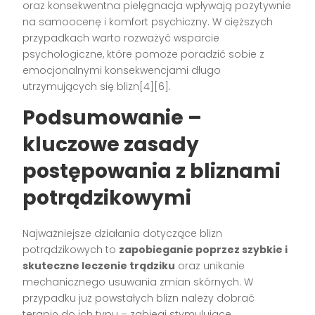
oraz konsekwentna pielęgnacja wpływają pozytywnie
na samoocenę i komfort psychiczny. W cięższych
przypadkach warto rozważyć wsparcie
psychologiczne, które pomoże poradzić sobie z
emocjonalnymi konsekwencjami długo
utrzymujących się blizn[4][6].
Podsumowanie –
kluczowe zasady
postępowania z bliznami
potrądzikowymi
Najważniejsze działania dotyczące blizn
potrądzikowych to
zapobieganie poprzez szybkie i
skuteczne leczenie trądziku
oraz unikanie
mechanicznego usuwania zmian skórnych. W
przypadku już powstałych blizn należy dobrać
terapię do ich typu – zabiegi stymulujące