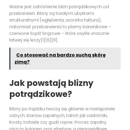
Ważne jest odróżnienie blizn potrądzikowych od
przebarwień. Blizny są trwałymi ubytkami
strukturalnymi (wgłębienia, szorstka faktura),
natomiast przebarwienia to plamy barwnikowe –
czerwone bądź brązowe – które zwykle znacznie
łatwiej się leczy[1][6][8].
Co stosować na bardzo suchą skórę
zimą?
Jak powstają blizny
potrądzikowe?
Blizny po trądziku tworzą się głównie w następstwie
ostrych stanów zapalnych, takich jak zaskórniki,
krosty, torbiele czy guzki ropne. Proces zapalny
niszczy kolagen oraz elastynę, a nieprawidłowe