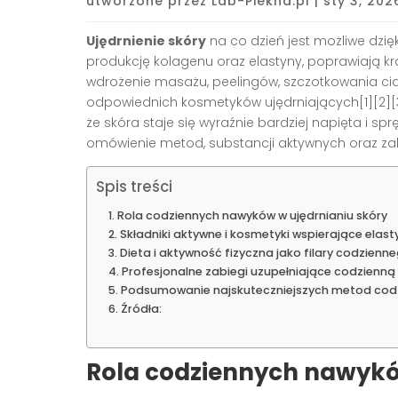
utworzone przez
Lab-Piekna.pl
|
sty 3, 202
Ujędrnienie skóry
na co dzień jest możliwe dzię
produkcję kolagenu oraz elastyny, poprawiają krą
wdrożenie masażu, peelingów, szczotkowania ci
odpowiednich kosmetyków ujędrniających[1][2][3]
że skóra staje się wyraźnie bardziej napięta i sp
omówienie metod, substancji aktywnych oraz zal
Spis treści
Rola codziennych nawyków w ujędrnianiu skóry
Składniki aktywne i kosmetyki wspierające elas
Dieta i aktywność fizyczna jako filary codzienn
Profesjonalne zabiegi uzupełniające codzienną
Podsumowanie najskuteczniejszych metod codz
Źródła:
Rola codziennych nawykó