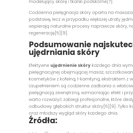
modelujący skórę i tkanki podskórne[7].
Codzienna pielęgnacja skóry oparta na masażach
podstawę, lecz w przypadku większej utraty jędrn
wspierają naturalne procesy naprawcze skóry, na
regenerację[5][9].
Podsumowanie najskutec
ujędrniania skóry
Efektywne
ujędrnienie skóry
każdego dnia wyma
pielęgnacyjnej obejmującej masaż, szczotkowanie
kosmetyków z kofeiną, l-karnityną, ekstraktem z wą
Uzupełnieniem są codzienne zadbania o właściwą 
pielęgnacją zewnętrzną, wzmacniając efekt i przy
warto rozważyć zabiegi profesjonalne, które de
odbudowy głębokich struktur skóry[5][9]. Tylko k
oraz młodszy wygląd skóry każdego dnia.
Źródła: