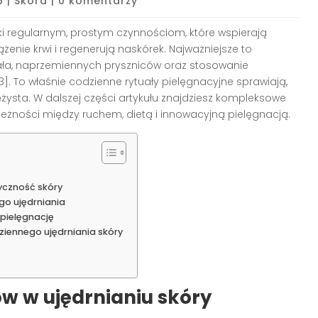
6
|
Skóra
|
0 komentarzy
ki regularnym, prostym czynnościom, które wspierają
żenie krwi i regenerują naskórek. Najważniejsze to
ała, naprzemiennych pryszniców oraz stosowanie
. To właśnie codzienne rytuały pielęgnacyjne sprawiają,
rężysta. W dalszej części artykułu znajdziesz kompleksowe
eżności między ruchem, dietą i innowacyjną pielęgnacją.
tyczność skóry
ego ujędrniania
 pielęgnację
iennego ujędrniania skóry
w w ujędrnianiu skóry