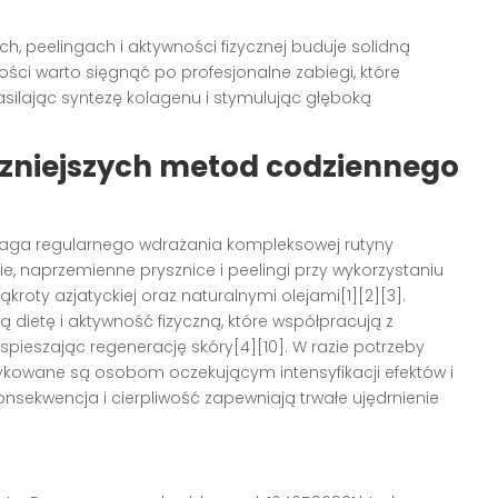
, peelingach i aktywności fizycznej buduje solidną
ości warto sięgnąć po profesjonalne zabiegi, które
silając syntezę kolagenu i stymulując głęboką
zniejszych metod codziennego
ga regularnego wdrażania kompleksowej rutyny
, naprzemienne prysznice i peelingi przy wykorzystaniu
kroty azjatyckiej oraz naturalnymi olejami[1][2][3].
dietę i aktywność fizyczną, które współpracują z
spieszając regenerację skóry[4][10]. W razie potrzeby
dykowane są osobom oczekującym intensyfikacji efektów i
onsekwencja i cierpliwość zapewniają trwałe ujędrnienie