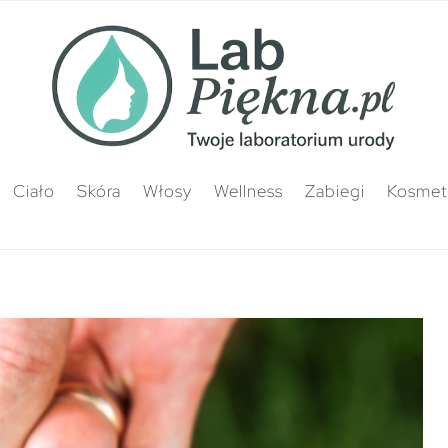
Ciało
Skóra
Włosy
Wellness
Zabiegi
Kosmety