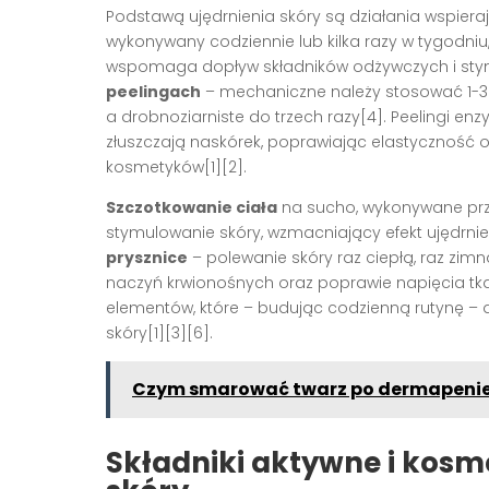
Podstawą ujędrnienia skóry są działania wspier
wykonywany codziennie lub kilka razy w tygodniu, 
wspomaga dopływ składników odżywczych i stym
peelingach
– mechaniczne należy stosować 1-3 r
a drobnoziarniste do trzech razy[4]. Peelingi e
złuszczają naskórek, poprawiając elastyczność o
kosmetyków[1][2].
Szczotkowanie ciała
na sucho, wykonywane prz
stymulowanie skóry, wzmacniający efekt ujędrnien
prysznice
– polewanie skóry raz ciepłą, raz zim
naczyń krwionośnych oraz poprawie napięcia tka
elementów, które – budując codzienną rutynę –
skóry[1][3][6].
Czym smarować twarz po dermapenie 
Składniki aktywne i kosm