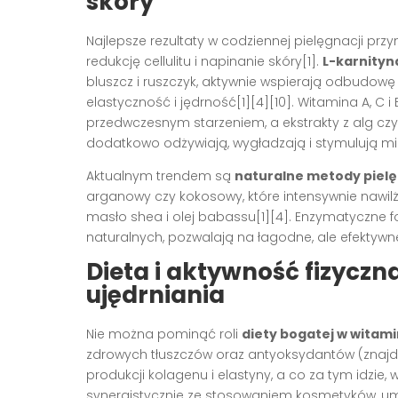
skóry
Najlepsze rezultaty w codziennej pielęgnacji pr
redukcję cellulitu i napinanie skóry[1].
L-karnityn
bluszcz i ruszczyk, aktywnie wspierają odbudowę 
elastyczność i jędrność[1][4][10]. Witamina A, C 
przedwczesnym starzeniem, a ekstrakty z alg cz
dodatkowo odżywiają, wygładzają i stymulują mik
Aktualnym trendem są
naturalne metody pielę
arganowy czy kokosowy, które intensywnie nawilż
masło shea i olej babassu[1][4]. Enzymatyczne f
naturalnych, pozwalają na łagodne, ale efektywne
Dieta i aktywność fizyczn
ujędrniania
Nie można pominąć roli
diety bogatej w witami
zdrowych tłuszczów oraz antyoksydantów (znajdu
produkcji kolagenu i elastyny, a co za tym idzie, 
synergistycznie ze stosowaniem kosmetyków, umo