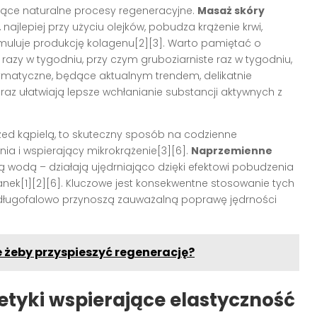
ające naturalne procesy regeneracyjne.
Masaż skóry
najlepiej przy użyciu olejków, pobudza krążenie krwi,
uluje produkcję kolagenu[2][3]. Warto pamiętać o
azy w tygodniu, przy czym gruboziarniste raz w tygodniu,
nzymatyczne, będące aktualnym trendem, delikatnie
raz ułatwiają lepsze wchłanianie substancji aktywnych z
ed kąpielą, to skuteczny sposób na codzienne
ia i wspierający mikrokrążenie[3][6].
Naprzemienne
ną wodą – działają ujędrniająco dzięki efektowi pobudzenia
nek[1][2][6]. Kluczowe jest konsekwentne stosowanie tych
 długofalowo przynoszą zauważalną poprawę jędrności
żeby przyspieszyć regenerację?
etyki wspierające elastyczność