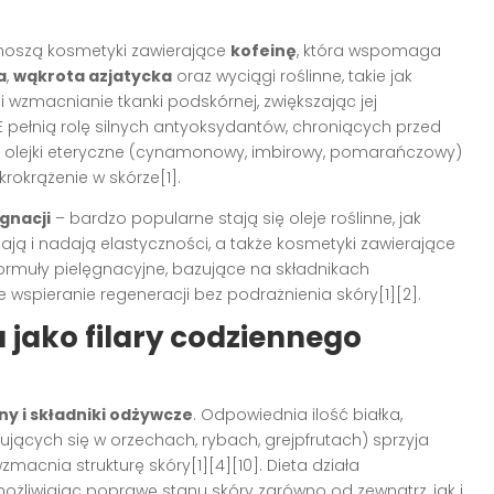
zynoszą kosmetyki zawierające
kofeinę
, która wspomaga
a
,
wąkrota azjatycka
oraz wyciągi roślinne, takie jak
i wzmacnianie tkanki podskórnej, zwiększając jej
i E pełnią rolę silnych antyoksydantów, chroniących przed
y olejki eteryczne (cynamonowy, imbirowy, pomarańczowy)
rokrążenie w skórze[1].
gnacji
– bardzo popularne stają się oleje roślinne, jak
ają i nadają elastyczności, a także kosmetyki zawierające
ormuły pielęgnacyjne, bazujące na składnikach
 wspieranie regeneracji bez podrażnienia skóry[1][2].
a jako filary codziennego
ny i składniki odżywcze
. Odpowiednia ilość białka,
jących się w orzechach, rybach, grejpfrutach) sprzyja
wzmacnia strukturę skóry[1][4][10]. Dieta działa
żliwiając poprawę stanu skóry zarówno od zewnątrz, jak i