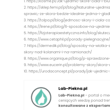
https://kosme.pl/Jak-ujedrnic-skore-ciala-i-
https://sklep.femi.pl/pl/blog/Naturalne-ujedrn
sprawic,-ze-skora-bedzie-idealnie-jedrna-i-gla
https://tolpa.pl/blog/jedrnosc-skory-i-ciala-co
https://lirene.pl/blog/6-sposobow-na-ujedrni
https://fizjoterapiaestetyczna.info/blog/sk
https://www.cetaphil.pl/porady-pielegnacyjne
https://dermedik.pl/blog/sposoby-na-wiotka-sk
skory-nad-kolanami-i-na-ramionach/
https://www.organique.pl/blog/p-sprawdzone-
https://www.eucerin.pl/problemy-skory/skora-d
https://urodaconcept.pl/porady/jak-ujedrnic-
Lab-Piekna.pl
Lab-Piekna.pl
– portal o med
ceniących wiedzę ponad tre
konsultowane z ekspertam