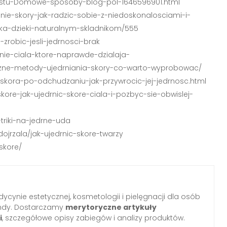
biustu-Domowe-sposoby-blog-pol-1646596901.html
ianie-skory-jak-radzic-sobie-z-niedoskonalosciami-i-
dka-dzieki-naturalnym-skladnikom/555
-zrobic-jesli-jedrnosci-brak
enie-ciala-ktore-naprawde-dzialaja-
uteczne-metody-ujedrniania-skory-co-warto-wyprobowac/
/skora-po-odchudzaniu-jak-przywrocic-jej-jedrnosc.html
ore-jak-ujedrnic-skore-ciala-i-pozbyc-sie-obwislej-
triki-na-jedrne-uda
ojrzala/jak-ujedrnic-skore-twarzy
skore/
ycynie estetycznej, kosmetologii i pielęgnacji dla osób
ndy. Dostarczamy
merytoryczne artykuły
i
, szczegółowe opisy zabiegów i analizy produktów.