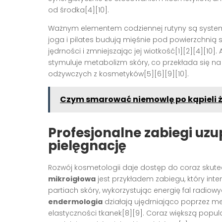
od środka[4][10].
Ważnym elementem codziennej rutyny są syst
joga i pilates budują mięśnie pod powierzchnią s
jędrności i zmniejszając jej wiotkość[1][2][4][10]
stymuluje metabolizm skóry, co przekłada się na
odżywczych z kosmetyków[5][6][9][10].
Czym smarować niemowlę po kąpieli ż
Profesjonalne zabiegi uz
pielęgnację
Rozwój kosmetologii daje dostęp do coraz skute
mikroigłowa
jest przykładem zabiegu, który int
partiach skóry, wykorzystując energię fal radiowy
endermologia
działają ujędrniająco poprzez 
elastyczności tkanek[8][9]. Coraz większą pop