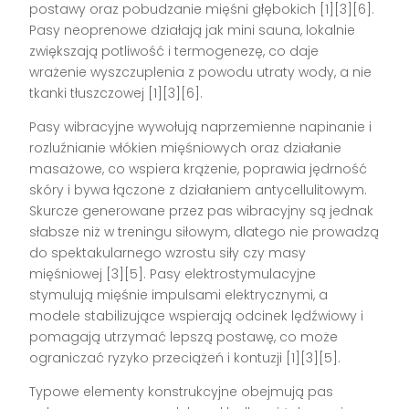
postawy oraz pobudzanie mięśni głębokich [1][3][6].
Pasy neoprenowe działają jak mini sauna, lokalnie
zwiększają potliwość i termogenezę, co daje
wrażenie wyszczuplenia z powodu utraty wody, a nie
tkanki tłuszczowej [1][3][6].
Pasy wibracyjne wywołują naprzemienne napinanie i
rozluźnianie włókien mięśniowych oraz działanie
masażowe, co wspiera krążenie, poprawia jędrność
skóry i bywa łączone z działaniem antycellulitowym.
Skurcze generowane przez pas wibracyjny są jednak
słabsze niż w treningu siłowym, dlatego nie prowadzą
do spektakularnego wzrostu siły czy masy
mięśniowej [3][5]. Pasy elektrostymulacyjne
stymulują mięśnie impulsami elektrycznymi, a
modele stabilizujące wspierają odcinek lędźwiowy i
pomagają utrzymać lepszą postawę, co może
ograniczać ryzyko przeciążeń i kontuzji [1][3][5].
Typowe elementy konstrukcyjne obejmują pas