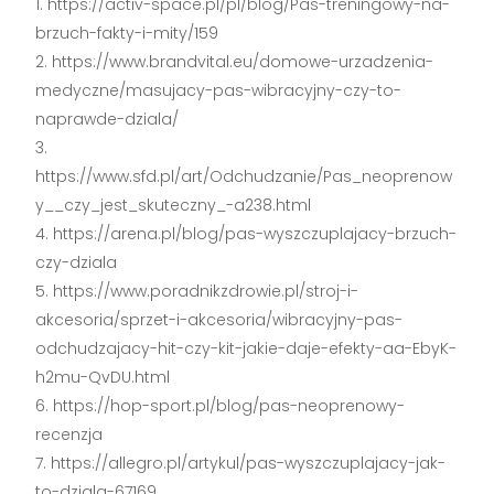
https://activ-space.pl/pl/blog/Pas-treningowy-na-
brzuch-fakty-i-mity/159
https://www.brandvital.eu/domowe-urzadzenia-
medyczne/masujacy-pas-wibracyjny-czy-to-
naprawde-dziala/
https://www.sfd.pl/art/Odchudzanie/Pas_neoprenow
y__czy_jest_skuteczny_-a238.html
https://arena.pl/blog/pas-wyszczuplajacy-brzuch-
czy-dziala
https://www.poradnikzdrowie.pl/stroj-i-
akcesoria/sprzet-i-akcesoria/wibracyjny-pas-
odchudzajacy-hit-czy-kit-jakie-daje-efekty-aa-EbyK-
h2mu-QvDU.html
https://hop-sport.pl/blog/pas-neoprenowy-
recenzja
https://allegro.pl/artykul/pas-wyszczuplajacy-jak-
to-dziala-67169