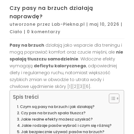
Czy pasy na brzuch działają
naprawdę?
utworzone przez
Lab-Piekna.pl
|
maj 10, 2026
|
Ciało
|
0 komentarzy
Pasy na brzuch
działają jako wsparcie dla treningu i
mogą poprawiać komfort oraz czucie mięśni, ale
nie
spalają tłuszczu samodzielnie
. Widoczne efekty
wymagają
deficytu kalorycznego
, odpowiedniej
diety i regularnego ruchu, natomiast większość
szybkich zmian w obwodzie to utrata wody i
chwilowe ujędrnienie skóry [1][2][3][6].
Spis treści
Czym są pasy na brzuch i jak działają?
Czy pas na brzuch spala tłuszcz?
Jakie realne efekty możesz uzyskać?
Jakie rodzaje pasów wybrać i czym się różnią?
Jak bezpiecznie używać pasów na brzuch?