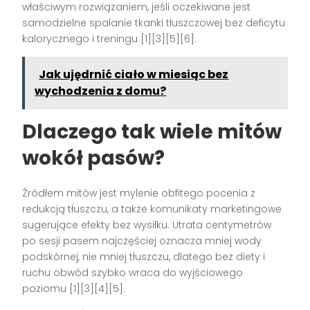
właściwym rozwiązaniem, jeśli oczekiwane jest
samodzielne spalanie tkanki tłuszczowej bez deficytu
kalorycznego i treningu [1][3][5][6].
Jak ujędrnić ciało w miesiąc bez
wychodzenia z domu?
Dlaczego tak wiele mitów
wokół pasów?
Źródłem mitów jest mylenie obfitego pocenia z
redukcją tłuszczu, a także komunikaty marketingowe
sugerujące efekty bez wysiłku. Utrata centymetrów
po sesji pasem najczęściej oznacza mniej wody
podskórnej, nie mniej tłuszczu, dlatego bez diety i
ruchu obwód szybko wraca do wyjściowego
poziomu [1][3][4][5].