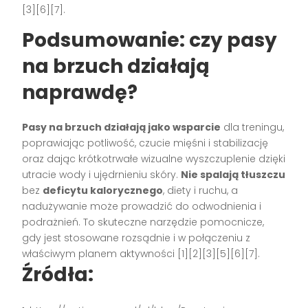
[3][6][7].
Podsumowanie: czy pasy
na brzuch działają
naprawdę?
Pasy na brzuch działają jako wsparcie
dla treningu,
poprawiając potliwość, czucie mięśni i stabilizację
oraz dając krótkotrwałe wizualne wyszczuplenie dzięki
utracie wody i ujędrnieniu skóry.
Nie spalają tłuszczu
bez
deficytu kalorycznego
, diety i ruchu, a
nadużywanie może prowadzić do odwodnienia i
podrażnień. To skuteczne narzędzie pomocnicze,
gdy jest stosowane rozsądnie i w połączeniu z
właściwym planem aktywności [1][2][3][5][6][7].
Źródła: