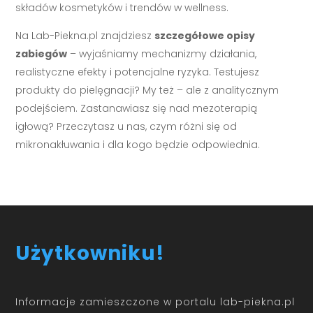
składów kosmetyków i trendów w wellness.
Na Lab-Piekna.pl znajdziesz
szczegółowe opisy
zabiegów
– wyjaśniamy mechanizmy działania,
realistyczne efekty i potencjalne ryzyka. Testujesz
produkty do pielęgnacji? My też – ale z analitycznym
podejściem. Zastanawiasz się nad mezoterapią
igłową? Przeczytasz u nas, czym różni się od
mikronakłuwania i dla kogo będzie odpowiednia.
Użytkowniku!
Informacje zamieszczone w portalu lab-piekna.pl