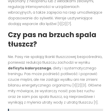
wykonany z neoprenu lub z wkładkami żelowymi,
regulację intensywności w urządzeniach
wibracyjnych, a także zapięcia na rzep umożliwiające
dopasowanie do sylwetki. Wersje usztywniające
dodają wsparcie dla lędźwi [1][2][7].
Czy pas na brzuch spala
tłuszcz?
Nie. Pasy nie spalają tkanki tłuszczowej bezpośrednio,
ponieważ redukcja tłuszczu zachodzi w wyniku
deficytu kalorycznego
, diety i systematycznego
treningu. Pas może podnieść potliwość i poprawić
czucie mięśni, ale nie zastąpi wysiłku ani nie zmieni
bilansu energetycznego organizmu [1][2][3]. Główne
mity mówiące, że wystarczy nosić pas bez ruchu
oraz że sam pas spala tłuszcz, są nieprawdziwe i
wynikają z mylenia utraty wody z utratą tłuszczu [1].