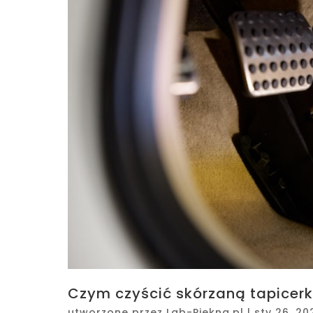
Czym czyścić skórzaną tapicerk
utworzone przez
Lab-Piekna.pl
|
sty 26, 20