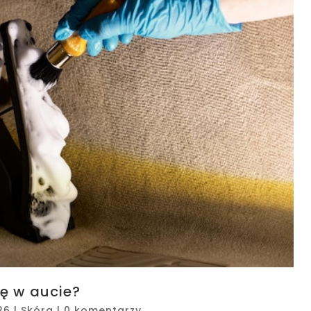
ę w aucie?
26
|
Skóra
|
0 komentarzy