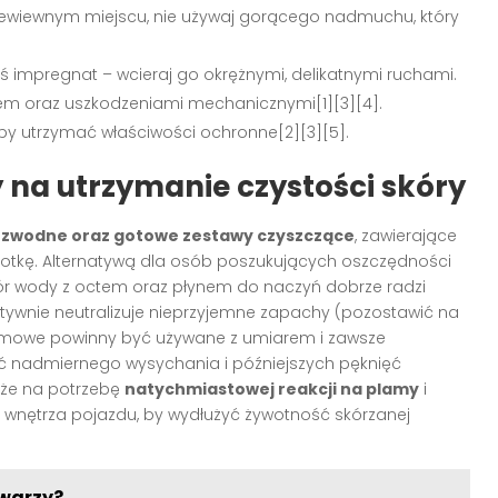
zewiewnym miejscu, nie używaj gorącego nadmuchu, który
ś impregnat – wcieraj go okrężnymi, delikatnymi ruchami.
em oraz uszkodzeniami mechanicznymi[1][3][4].
by utrzymać właściwości ochronne[2][3][5].
na utrzymanie czystości skóry
ezwodne oraz gotowe zestawy czyszczące
, zawierające
czotkę. Alternatywą dla osób poszukujących oszczędności
ór wody z octem oraz płynem do naczyń dobrze radzi
tywnie neutralizuje nieprzyjemne zapachy (pozostawić na
 domowe powinny być używane z umiarem i zawsze
ć nadmiernego wysychania i późniejszych pęknięć
kże na potrzebę
natychmiastowej reakcji na plamy
i
wnętrza pojazdu, by wydłużyć żywotność skórzanej
twarzy?