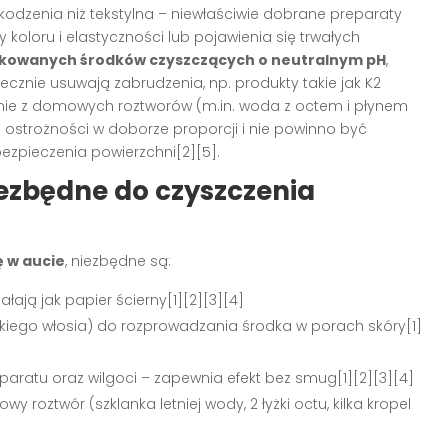
kodzenia niż tekstylna – niewłaściwie dobrane preparaty
koloru i elastyczności lub pojawienia się trwałych
kowanych środków czyszczących o neutralnym pH
,
ecznie usuwają zabrudzenia, np. produkty takie jak K2
tanie z domowych roztworów (m.in. woda z octem i płynem
ostrożności w doborze proporcji i nie powinno być
zpieczenia powierzchni[2][5].
ezbędne do czyszczenia
 w aucie
, niezbędne są:
ałają jak papier ścierny[1][2][3][4]
ękkiego włosia) do rozprowadzania środka w porach skóry[1]
eparatu oraz wilgoci – zapewnia efekt bez smug[1][2][3][4]
roztwór (szklanka letniej wody, 2 łyżki octu, kilka kropel