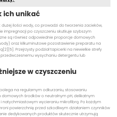
k ich unikać
dużej ilości wody, co prowadzi do tworzenia zacieków,
anie impregnacji po czyszczeniu skutkuje szybszym
żne są również odpowiednie proporcje domowych
tr wody) oraz kilkuminutowe pozostawienie preparatu na
[5]. Przejrzysty podział tapicerki na niewielkie strefy
a przedwczesnemu wysychaniu detergentu lub
niejsze w czyszczeniu
polega na regularnym odkurzaniu, stosowaniu
h domowych środków o neutralnym pH, delikatnym
 i natychmiastowym wycieraniu mikrofibrą. Po każdym
chroni powierzchnię przed szkodliwym działaniem czynników
wanie dedykowanych produktów skutecznie utrzymują