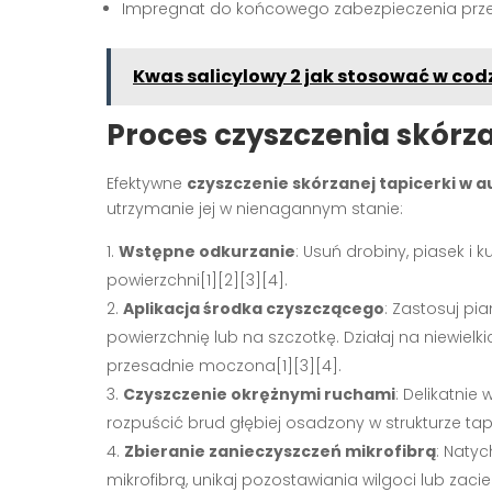
Impregnat do końcowego zabezpieczenia prze
Kwas salicylowy 2 jak stosować w codz
Proces czyszczenia skórza
Efektywne
czyszczenie skórzanej tapicerki w a
utrzymanie jej w nienagannym stanie:
Wstępne odkurzanie
: Usuń drobiny, piasek 
powierzchni[1][2][3][4].
Aplikacja środka czyszczącego
: Zastosuj pi
powierzchnię lub na szczotkę. Działaj na niewiel
przesadnie moczona[1][3][4].
Czyszczenie okrężnymi ruchami
: Delikatni
rozpuścić brud głębiej osadzony w strukturze tapic
Zbieranie zanieczyszczeń mikrofibrą
: Natyc
mikrofibrą, unikaj pozostawiania wilgoci lub zacie