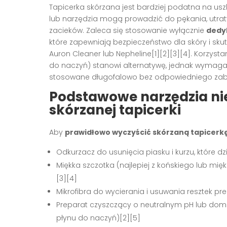
Tapicerka skórzana jest bardziej podatna na usz
lub narzędzia mogą prowadzić do pękania, utraty 
zacieków. Zaleca się stosowanie wyłącznie
dedy
które zapewniają bezpieczeństwo dla skóry i skut
Auron Cleaner lub Nepheline[1][2][3][4]. Korzys
do naczyń) stanowi alternatywę, jednak wymaga 
stosowane długofalowo bez odpowiedniego zabe
Podstawowe narzędzia ni
skórzanej tapicerki
Aby
prawidłowo wyczyścić skórzaną tapicerkę
Odkurzacz do usunięcia piasku i kurzu, które dzi
Miękka szczotka (najlepiej z końskiego lub mi
[3][4]
Mikrofibra do wycierania i usuwania resztek pr
Preparat czyszczący o neutralnym pH lub domowy 
płynu do naczyń)[2][5]