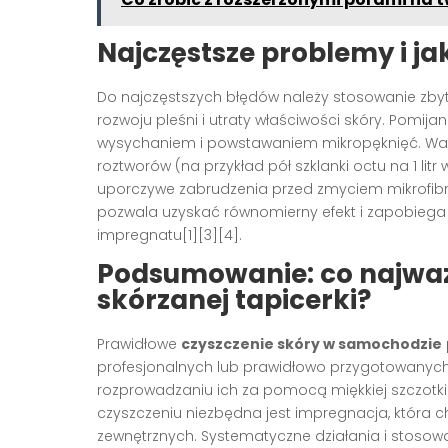
Najczęstsze problemy i ja
Do najczęstszych błędów należy stosowanie zbyt 
rozwoju pleśni i utraty właściwości skóry. Pomij
wysychaniem i powstawaniem mikropęknięć. Wa
roztworów (na przykład pół szklanki octu na 1 li
uporczywe zabrudzenia przed zmyciem mikrofibrą[2]
pozwala uzyskać równomierny efekt i zapobieg
impregnatu[1][3][4].
Podsumowanie: co najważ
skórzanej tapicerki?
Prawidłowe
czyszczenie skóry w samochodzie
profesjonalnych lub prawidłowo przygotowanyc
rozprowadzaniu ich za pomocą miękkiej szczotki
czyszczeniu niezbędna jest impregnacja, która 
zewnętrznych. Systematyczne działania i stoso