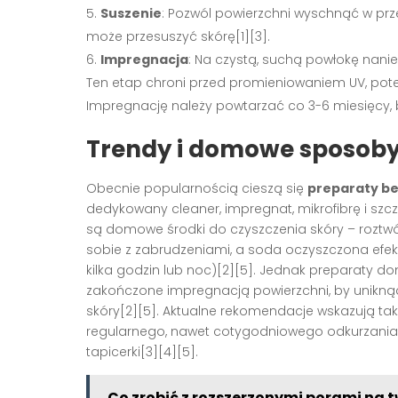
Suszenie
: Pozwól powierzchni wyschnąć w pr
może przesuszyć skórę[1][3].
Impregnacja
: Na czystą, suchą powłokę nanie
Ten etap chroni przed promieniowaniem UV, pot
Impregnację należy powtarzać co 3-6 miesięcy, 
Trendy i domowe sposoby 
Obecnie popularnością cieszą się
preparaty b
dedykowany cleaner, impregnat, mikrofibrę i sz
są domowe środki do czyszczenia skóry – roztw
sobie z zabrudzeniami, a soda oczyszczona efek
kilka godzin lub noc)[2][5]. Jednak preparaty
zakończone impregnacją powierzchni, by unikną
skóry[2][5]. Aktualne rekomendacje wskazują ta
regularnego, nawet cotygodniowego odkurzania 
tapicerki[3][4][5].
Co zrobić z rozszerzonymi porami na 