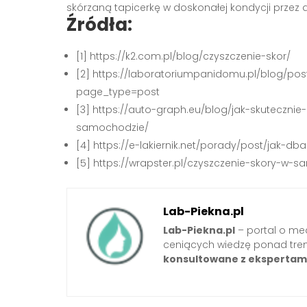
skórzaną tapicerkę w doskonałej kondycji przez dł
Źródła:
[1] https://k2.com.pl/blog/czyszczenie-skor/
[2] https://laboratoriumpanidomu.pl/blog/po
page_type=post
[3] https://auto-graph.eu/blog/jak-skuteczni
samochodzie/
[4] https://e-lakiernik.net/porady/post/jak-
[5] https://wrapster.pl/czyszczenie-skory-
Lab-Piekna.pl
Lab-Piekna.pl
– portal o med
ceniących wiedzę ponad tre
konsultowane z ekspertam