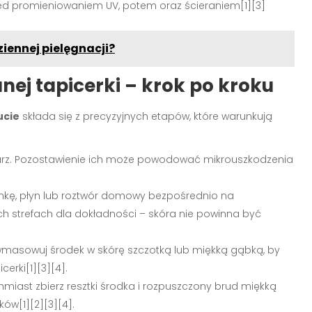
d promieniowaniem UV, potem oraz ścieraniem[1][3]
iennej pielęgnacji?
nej tapicerki – krok po kroku
ucie
składa się z precyzyjnych etapów, które warunkują
i kurz. Pozostawienie ich może powodować mikrouszkodzenia
ankę, płyn lub roztwór domowy bezpośrednio na
kich strefach dla dokładności – skóra nie powinna być
e wmasowuj środek w skórę szczotką lub miękką gąbką, by
erki[1][3][4].
hmiast zbierz resztki środka i rozpuszczony brud miękką
ków[1][2][3][4].