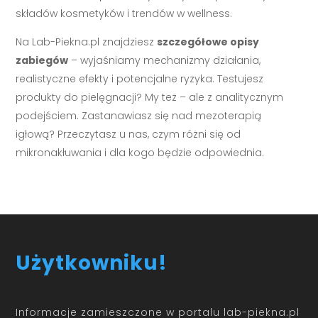
składów kosmetyków i trendów w wellness.
Na Lab-Piekna.pl znajdziesz
szczegółowe opisy
zabiegów
– wyjaśniamy mechanizmy działania,
realistyczne efekty i potencjalne ryzyka. Testujesz
produkty do pielęgnacji? My też – ale z analitycznym
podejściem. Zastanawiasz się nad mezoterapią
igłową? Przeczytasz u nas, czym różni się od
mikronakłuwania i dla kogo będzie odpowiednia.
Użytkowniku!
Informacje zamieszczone w portalu lab-piekna.pl