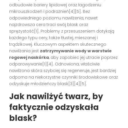
odbudowie bariery lipidowej oraz łagodzeniu
mikrouszkodzeń i podrażnień[4][5]. Bez
odpowiedniego poziomu nawilżenia, nawet
najzdrowsza cera traci swój blask oraz
sprężystość[1]. Problemy z przesuszeniem dotykają
każdego typu cery, także tłustej, mieszanej i
trądzikowej. Kluczowym aspektem skutecznego
nawilżania jest
zatrzymywanie wody w warstwie
rogowej naskórka
, aby zapobiec jej utracie poprzez
odparowywanie[1][4]. Odnowiona, właściwie
nawilżona skóra szybciej się regeneruje, jest bardziej
odporna na niekorzystne czynniki środowiskowe oraz
odzyskuje młodzieńczy blask[3][4][5].
Jak nawilżyć twarz, by
faktycznie odzyskała
blask?