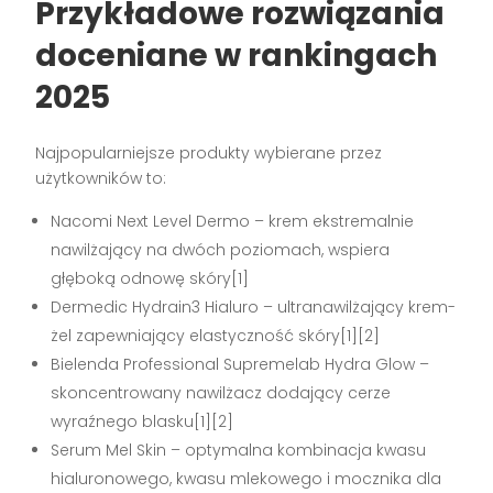
Przykładowe rozwiązania
doceniane w rankingach
2025
Najpopularniejsze produkty wybierane przez
użytkowników to:
Nacomi Next Level Dermo – krem ekstremalnie
nawilżający na dwóch poziomach, wspiera
głęboką odnowę skóry[1]
Dermedic Hydrain3 Hialuro – ultranawilżający krem-
żel zapewniający elastyczność skóry[1][2]
Bielenda Professional Supremelab Hydra Glow –
skoncentrowany nawilżacz dodający cerze
wyraźnego blasku[1][2]
Serum Mel Skin – optymalna kombinacja kwasu
hialuronowego, kwasu mlekowego i mocznika dla