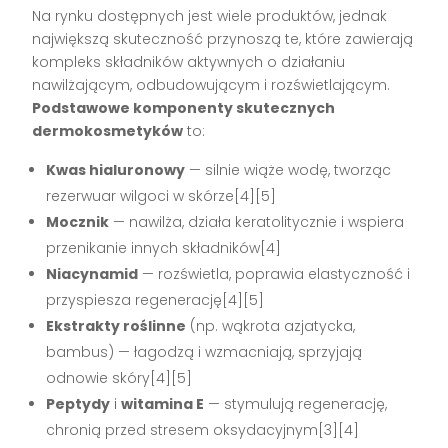
Na rynku dostępnych jest wiele produktów, jednak
największą skuteczność przynoszą te, które zawierają
kompleks składników aktywnych o działaniu
nawilżającym, odbudowującym i rozświetlającym.
Podstawowe komponenty skutecznych
dermokosmetyków
to:
Kwas hialuronowy
— silnie wiąże wodę, tworząc
rezerwuar wilgoci w skórze[4][5]
Mocznik
— nawilża, działa keratolitycznie i wspiera
przenikanie innych składników[4]
Niacynamid
— rozświetla, poprawia elastyczność i
przyspiesza regenerację[4][5]
Ekstrakty roślinne
(np. wąkrota azjatycka,
bambus) — łagodzą i wzmacniają, sprzyjają
odnowie skóry[4][5]
Peptydy
i
witamina E
— stymulują regenerację,
chronią przed stresem oksydacyjnym[3][4]