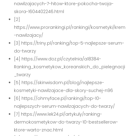
nawilzajacych-7-hitow-ktore-pokocha-twoja-
skora-1604402246.html
[2]
https://www.prorankingi.pl/rankingi/kosmetyki/krem
-nawilzajacy/
[3] https://triny.pl/ranking/top-5-najlepsze-serum-
do-twarzy
[4] https://www.doz.pl/czytelnia/a18384-
Ranking_kosmetykow_koreanskich_do_pielegnacji
_twarzy
[5] https://skinwisdom.pl/blog/najlepsze-
kosmetyki-nawilżajace-dla-skory-suchej-n96
[6] https://ohmyface.pl/rankingi/top-10-
najlepszych-serum-nawilzajacych-do-twarzy/
[7] https://www.lek24.pl/artykuly/ranking-
dermokosmetykow-do-twarzy-10-bestsellerow-
ktore-warto-znac.html