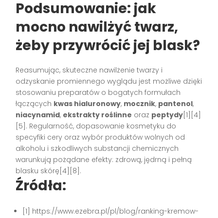
Podsumowanie: jak
mocno nawilżyć twarz,
żeby przywrócić jej blask?
Reasumując, skuteczne nawilżenie twarzy i
odzyskanie promiennego wyglądu jest możliwe dzięki
stosowaniu preparatów o bogatych formułach
łączących
kwas hialuronowy
,
mocznik
,
pantenol
,
niacynamid
,
ekstrakty roślinne
oraz
peptydy
[1][4]
[5]. Regularność, dopasowanie kosmetyku do
specyfiki cery oraz wybór produktów wolnych od
alkoholu i szkodliwych substancji chemicznych
warunkują pożądane efekty: zdrową, jędrną i pełną
blasku skórę[4][8].
Źródła:
[1] https://www.ezebra.pl/pl/blog/ranking-kremow-