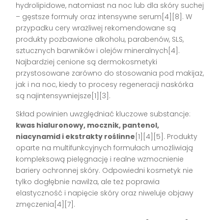
hydrolipidowe, natomiast na noc lub dla skóry suchej
– gęstsze formuły oraz intensywne serum[4][8]. W
przypadku cery wrażliwej rekomendowane są
produkty pozbawione alkoholu, parabenów, SLS,
sztucznych barwników i olejów mineralnych[4].
Najbardziej cenione są dermokosmetyki
przystosowane zarówno do stosowania pod makijaż,
jak i na noc, kiedy to procesy regeneracji naskórka
są najintensywniejsze[1][3].
Skład powinien uwzględniać kluczowe substancje:
kwas hialuronowy, mocznik, pantenol,
niacynamid i ekstrakty roślinne
[1][4][5]. Produkty
oparte na multifunkcyjnych formułach umożliwiają
kompleksową pielęgnację i realne wzmocnienie
bariery ochronnej skóry. Odpowiedni kosmetyk nie
tylko dogłębnie nawilża, ale też poprawia
elastyczność i napięcie skóry oraz niweluje objawy
zmęczenia[4][7].