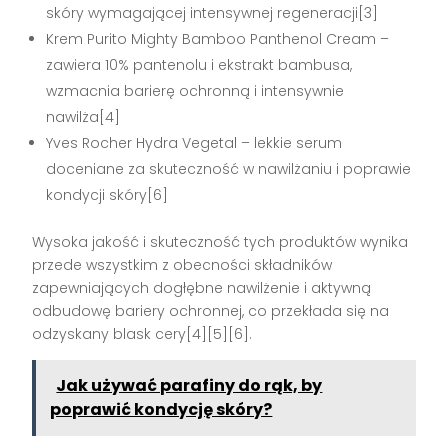
skóry wymagającej intensywnej regeneracji[3]
Krem Purito Mighty Bamboo Panthenol Cream –
zawiera 10% pantenolu i ekstrakt bambusa,
wzmacnia barierę ochronną i intensywnie
nawilża[4]
Yves Rocher Hydra Vegetal – lekkie serum
doceniane za skuteczność w nawilżaniu i poprawie
kondycji skóry[6]
Wysoka jakość i skuteczność tych produktów wynika
przede wszystkim z obecności składników
zapewniających dogłębne nawilżenie i aktywną
odbudowę bariery ochronnej, co przekłada się na
odzyskany blask cery[4][5][6].
Jak używać parafiny do rąk, by
poprawić kondycję skóry?