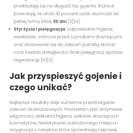
przekładają się na długość faz gojenia. Różnice
powodują, że około 10 procent osób dochodzi do
pełnej formy bliżej
30 dni
[2][4].
Styl życia i pielęgnacja
: odpowiednia higiena,
nawilżanie, ochrona przed czynnikami drażniącymi
oraz stosowanie się do zaleceń potrafią skrócić
czas trwania dolegliwości. Brak pielęgnacji opóźnia
regenerację [5][3].
Jak przyspieszyć gojenie i
czego unikać?
Najlepsze rezultaty daje sumienne przestrzeganie
zaleceń okołourazowych. Priorytetem jest utrzymanie
wilgotności, delikatna higiena, unikanie drażniących
kosmetyków, niedotykanie uszkodzonego miejsca i
rezygnacja z nawyków, które spowalniają naprawę