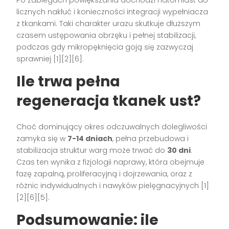
Po zabiegach powiększania dochodzi natomiast do
licznych nakłuć i konieczności integracji wypełniacza
z tkankami. Taki charakter urazu skutkuje dłuższym
czasem ustępowania obrzęku i pełnej stabilizacji,
podczas gdy mikropęknięcia goją się zazwyczaj
sprawniej [1][2][6].
Ile trwa pełna
regeneracja tkanek ust?
Choć dominujący okres odczuwalnych dolegliwości
zamyka się w
7-14 dniach
, pełna przebudowa i
stabilizacja struktur warg może trwać do
30 dni
.
Czas ten wynika z fizjologii naprawy, która obejmuje
fazę zapalną, proliferacyjną i dojrzewania, oraz z
różnic indywidualnych i nawyków pielęgnacyjnych [1]
[2][6][5].
Podsumowanie: ile