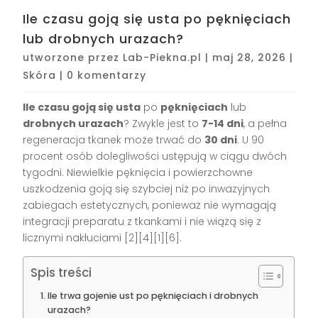
Ile czasu goją się usta po pęknięciach
lub drobnych urazach?
utworzone przez
Lab-Piekna.pl
|
maj 28, 2026
|
Skóra
|
0 komentarzy
Ile czasu goją się usta
po
pęknięciach
lub
drobnych urazach
? Zwykle jest to
7-14 dni
, a pełna
regeneracja tkanek może trwać do
30 dni
. U 90
procent osób dolegliwości ustępują w ciągu dwóch
tygodni. Niewielkie pęknięcia i powierzchowne
uszkodzenia goją się szybciej niż po inwazyjnych
zabiegach estetycznych, ponieważ nie wymagają
integracji preparatu z tkankami i nie wiążą się z
licznymi nakłuciami [2][4][1][6].
Spis treści
Ile trwa gojenie ust po pęknięciach i drobnych
urazach?