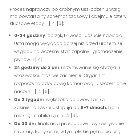
Proces naprawczy po drobnym uszkodzeniu warg
ma powtarzalny schemat czasowy i obejmuje cztery
kluczowe etapy [1][4][6]:
0-24 godziny
: obrzęk, tkliwość i uczucie napięcia.
Usta mogą wyglądać gorzej niż przed urazem ze
względu na wczesny stan zapalny i gromadzenie
płynów [1][4].
24 godziny do 3 dni
: utrzymywanie się obrzęku i
wrażliwości, możliwe zasinienie. Organizm
rozpoczyna odbudowę komórkową i uszczelnianie
naczyń [1][4][6].
Do 2 tygodni
: większość objawów zanika.
Zasinienia zwykle ustępują po
5-7 dniach
, tkanki
miękną i stabilizują się [4][3].
Do 30 dni
: finalizacja przebudowy i wyrównywanie
struktury. Rany ostre, w tym płytkie pęknięcia ust,