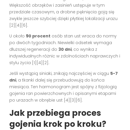
Większość obrzęków i zasinień ustępuje w tym
przedziale czasowym, a drobne pęknięcia goją się
zwykle jeszcze szybciej dzięki płytkiej lokalizacji urazu
[2][4][6].
U około
90 procent
osób stan ust wraca do normy
po dwóch tygodniach. Niewielki odsetek wymaga
dłuższej regeneracji do
30 dni
, co wynika z
indywidualnych różnic w zdolnościach naprawczych i
stylu życia [1][4][2].
Jeśli wystąpią siniaki, znikają najczęściej w ciągu
5-7
dni
, a tkanki dalej się przebudowują do końca
miesiąca. Ten harmonogram jest spójny z fizjologią
gojenia ran powierzchownych i opisanymi etapami
po urazach w obrębie ust [4][3][6].
Jak przebiega proces
gojenia krok po kroku?