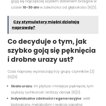
goją się najczęściej szybkim zbliżeniem brzegów w
czasie
10-30 dni
w zależności od głębokości [6][1].
Czy stymulatory mięśni działają
naprawdę?
Co decyduje o tym, jak
szybko goją się pęknięcia
i drobne urazy ust?
Czas naprawy wyznaczają trzy grupy czynników [2]
[5][3]:
Skala urazu
: im płytsze i mniejsze pęknięcie, tym
szybszy rychłozrost i krótszy obrzęk [6][1].
Indywidualne zdolności regeneracyjne
: wiek
biologiczny, metabolizm i reakcja zapalna