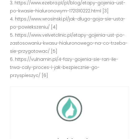
https://www.ezebra.pl/pl/blog/etapy-gojenia-ust-
po-kwasie-hialuronowym-1721310222.html [3]
https://www.wrosinski.pl/jak-dlugo-goja-sie-usta-
po-powiekszeniu/ [4]
https://www.velvetclinic.pl/etapy-gojenia-ust-po-
zastosowaniu-kwasu-hialuronowego-na-co-trzeba-
sie-przygotowac/ [5]
https://vulnamin.pl/4-fazy-gojenia-sie-ran-ile-
trwa-caly-proces-i-jak-bezpiecznie-go-
przyspieszyc/ [6]