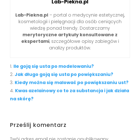
Lab-Piekna.pl
Lab-Piekna.pl
– portal o medycynie estetycznej,
kosmetologii i pielęgnacji dla osób ceniących
wiedzę ponad trendy. Dostarczamy
merytoryczne artykuły konsultowane z
ekspertami
, szczegółowe opisy zabiegów i
analizy produktów.
Ile goją się usta po modelowaniu?
Jak długo goją się usta po powiększaniu?
Kiedy można się malować po powiększaniu ust?
Kwas azelainowy co to za substancja i jak działa
na skórę?
Prześlij komentarz
Twój adres email nie zostanie opublikowany.