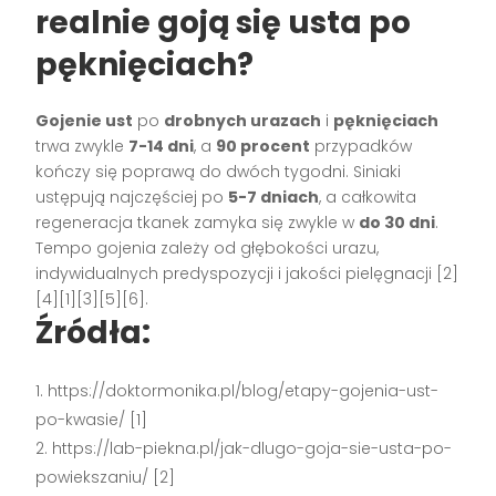
realnie goją się usta po
pęknięciach?
Gojenie ust
po
drobnych urazach
i
pęknięciach
trwa zwykle
7-14 dni
, a
90 procent
przypadków
kończy się poprawą do dwóch tygodni. Siniaki
ustępują najczęściej po
5-7 dniach
, a całkowita
regeneracja tkanek zamyka się zwykle w
do 30 dni
.
Tempo gojenia zależy od głębokości urazu,
indywidualnych predyspozycji i jakości pielęgnacji [2]
[4][1][3][5][6].
Źródła:
https://doktormonika.pl/blog/etapy-gojenia-ust-
po-kwasie/ [1]
https://lab-piekna.pl/jak-dlugo-goja-sie-usta-po-
powiekszaniu/ [2]