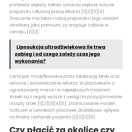
ponieważ większy zakres oznacza większe zużycie
preparatu i dłuższą pracę lekarza [1][2][3][4].
Znaczenie ma także rodzaj preparatu i jego wariant
określany jako premium, co znajduje odbicie w
cenniku [2][3].
Liposukcja ultradźwiękowa ile trwa
zabieg i od czego zależy czas jego
wykonania?
Cena jest modyfikowana przez lokalizację kliniki oraz
renomę i doświadczenie lekarza. W placówkach o
ugruntowanej marce i w największych miastach
stawki są z reguły wyższe z uwagi na pozycjonowanie
i koszty stałe [1][2][3][4][5]. Zróżnicowanie modeli
rozliczeń w cennikach placówek dodatkowo wpływa
na finalny rachunek pacjenta [1][2][3][6].
Czy płacić za okolicę czy