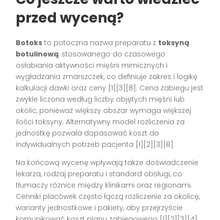
przed wyceną?
Botoks
to potoczna nazwa preparatu z
toksyną
botulinową
, stosowanego do czasowego
osłabiania aktywności mięśni mimicznych i
wygładzania zmarszczek, co definiuje zakres i logikę
kalkulacji dawki oraz ceny [1][3][8]. Cena zabiegu jest
zwykle liczona według liczby objętych mięśni lub
okolic, ponieważ większy obszar wymaga większej
ilości toksyny. Alternatywny model rozliczenia za
jednostkę pozwala dopasować koszt do
indywidualnych potrzeb pacjenta [1][2][3][8].
Na końcową wycenę wpływają także doświadczenie
lekarza, rodzaj preparatu i standard obsługi, co
tłumaczy różnice między klinikami oraz regionami.
Cenniki placówek często łączą rozliczenie za okolicę,
warianty jednostkowe i pakiety, aby przejrzyście
komunikować koszt planu zabiegowego [1][2][3][4]