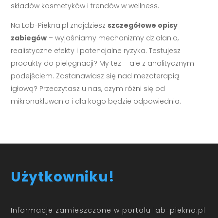
składów kosmetyków i trendów w wellness.
Na Lab-Piekna.pl znajdziesz
szczegółowe opisy
zabiegów
– wyjaśniamy mechanizmy działania,
realistyczne efekty i potencjalne ryzyka. Testujesz
produkty do pielęgnacji? My też – ale z analitycznym
podejściem. Zastanawiasz się nad mezoterapią
igłową? Przeczytasz u nas, czym różni się od
mikronakłuwania i dla kogo będzie odpowiednia.
Użytkowniku!
Informacje zamieszczone w portalu lab-piekna.pl