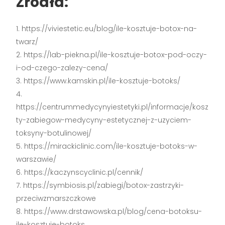
Źródła:
https://viviestetic.eu/blog/ile-kosztuje-botox-na-
twarz/
https://lab-piekna.pl/ile-kosztuje-botox-pod-oczy-
i-od-czego-zalezy-cena/
https://www.kamskin.pl/ile-kosztuje-botoks/
https://centrummedycynyiestetyki.pl/informacje/kosz
ty-zabiegow-medycyny-estetycznej-z-uzyciem-
toksyny-botulinowej/
https://mirackiclinic.com/ile-kosztuje-botoks-w-
warszawie/
https://kaczynscyclinic.pl/cennik/
https://symbiosis.pl/zabiegi/botox-zastrzyki-
przeciwzmarszczkowe
https://www.drstawowska.pl/blog/cena-botoksu-
ile-kosztuje-botoks