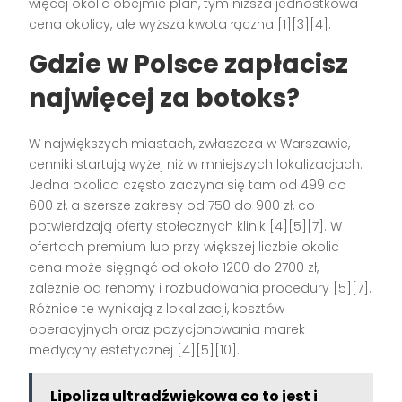
więcej okolic obejmie plan, tym niższa jednostkowa
cena okolicy, ale wyższa kwota łączna [1][3][4].
Gdzie w Polsce zapłacisz
najwięcej za botoks?
W największych miastach, zwłaszcza w Warszawie,
cenniki startują wyżej niż w mniejszych lokalizacjach.
Jedna okolica często zaczyna się tam od 499 do
600 zł, a szersze zakresy od 750 do 900 zł, co
potwierdzają oferty stołecznych klinik [4][5][7]. W
ofertach premium lub przy większej liczbie okolic
cena może sięgnąć od około 1200 do 2700 zł,
zależnie od renomy i rozbudowania procedury [5][7].
Różnice te wynikają z lokalizacji, kosztów
operacyjnych oraz pozycjonowania marek
medycyny estetycznej [4][5][10].
Lipoliza ultradźwiękowa co to jest i