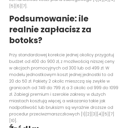
[5][6][7].
Podsumowanie: ile
realnie zapłacisz za
botoks?
Przy standardowej korekcie jednej okolicy przygotuj
budżet od 400 do 900 zł, z możliwością niższej ceny
w akcjach promocyjnych od 300 lub od 499 zł. W
modelu jednostkowym koszt jednej jednostki to od
20 do 50 zł. Pakiety 2 okolic mieszczą się zwykle w
granicach od 749 do 799 zł, a 3 okolic od 999 do 1099
zł. Zabiegi premium i szerokie zakresy w dużych
miastach kosztują więcej, a wskazania takie jak
nadpotliwość lub bruksizm są wyraźnie droższe od
procedur przeciwzmarszczkowych [1][2][3][4][5][7]
[10].