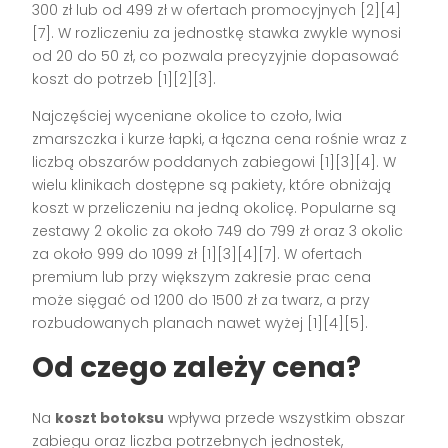
300 zł lub od 499 zł w ofertach promocyjnych [2][4]
[7]. W rozliczeniu za jednostkę stawka zwykle wynosi
od 20 do 50 zł, co pozwala precyzyjnie dopasować
koszt do potrzeb [1][2][3].
Najczęściej wyceniane okolice to czoło, lwia
zmarszczka i kurze łapki, a łączna cena rośnie wraz z
liczbą obszarów poddanych zabiegowi [1][3][4]. W
wielu klinikach dostępne są pakiety, które obniżają
koszt w przeliczeniu na jedną okolicę. Popularne są
zestawy 2 okolic za około 749 do 799 zł oraz 3 okolic
za około 999 do 1099 zł [1][3][4][7]. W ofertach
premium lub przy większym zakresie prac cena
może sięgać od 1200 do 1500 zł za twarz, a przy
rozbudowanych planach nawet wyżej [1][4][5].
Od czego zależy cena?
Na
koszt botoksu
wpływa przede wszystkim obszar
zabiegu oraz liczba potrzebnych jednostek,