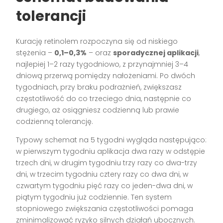
tolerancji
Kurację retinolem rozpoczyna się od niskiego
stężenia –
0,1–0,3%
– oraz
sporadycznej aplikacji
,
najlepiej 1–2 razy tygodniowo, z przynajmniej 3–4
dniową przerwą pomiędzy nałożeniami. Po dwóch
tygodniach, przy braku podrażnień, zwiększasz
częstotliwość do co trzeciego dnia, następnie co
drugiego, aż osiągniesz codzienną lub prawie
codzienną tolerancję.
Typowy schemat na 5 tygodni wygląda następująco:
w pierwszym tygodniu aplikacja dwa razy w odstępie
trzech dni, w drugim tygodniu trzy razy co dwa-trzy
dni, w trzecim tygodniu cztery razy co dwa dni, w
czwartym tygodniu pięć razy co jeden-dwa dni, w
piątym tygodniu już codziennie. Ten system
stopniowego zwiększania częstotliwości pomaga
zminimalizować ryzyko silnych działań ubocznych.