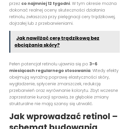
przez
co najmniej 12 tygodni
. W tym okresie można
dokonać realnej oceny skuteczności działania
retinolu, zwłaszcza przy pielęgnacji cery trądzikowej,
dojrzałej lub z przebarwieniami.
Jak nawilżać cerę trądzikową bez
obciążania skóry?
Pełen potencjał retinolu ujawnia się po
3–6
miesiącach regularnego stosowania
. Wtedy efekty
obejmują wyraźną poprawę elastyczności skóry,
wygładzenie, spłycenie zmarszczek, redukcję
przebarwień oraz wyrównanie kolorytu. Zbyt wczesne
zaprzestanie kuracji sprawia, że głębokie zmiany
strukturalne nie mają szansy się utrwalić.
Jak wprowadzać retinol –
schemat budowania