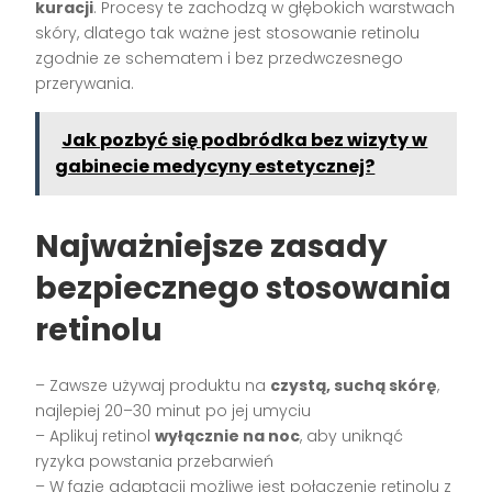
kuracji
. Procesy te zachodzą w głębokich warstwach
skóry, dlatego tak ważne jest stosowanie retinolu
zgodnie ze schematem i bez przedwczesnego
przerywania.
Jak pozbyć się podbródka bez wizyty w
gabinecie medycyny estetycznej?
Najważniejsze zasady
bezpiecznego stosowania
retinolu
– Zawsze używaj produktu na
czystą, suchą skórę
,
najlepiej 20–30 minut po jej umyciu
– Aplikuj retinol
wyłącznie na noc
, aby uniknąć
ryzyka powstania przebarwień
– W fazie adaptacji możliwe jest połączenie retinolu z