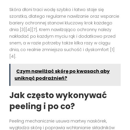
Skóra dłoni traci wodę szybko i łatwo staje się
szorstka, dlatego regularne nawilżanie oraz wsparcie
bariery ochronnej stanowi kluczowy krok każdego
dnia [3][4][7]. Krem nawilżająco ochronny należy
nakładać po każdym myciu rąk i dodatkowo przed
snem, a w razie potrzeby także kilka razy w ciągu
dnia, co realnie zmniejsza suchość i dyskomfort [1]
[4].
Czym nawilżać skórę po kwasach aby
uniknąć podrażnień?
Jak często wykonywać
peeling i po co?
Peeling mechanicznie usuwa martwy naskórek,
wygładza skórę i poprawia wchłanianie składników