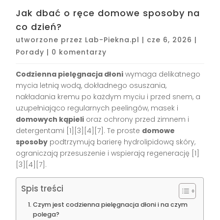
Jak dbać o ręce domowe sposoby na
co dzień?
utworzone przez
Lab-Piekna.pl
|
cze 6, 2026
|
Porady
|
0 komentarzy
Codzienna pielęgnacja dłoni
wymaga delikatnego
mycia letnią wodą, dokładnego osuszania,
nakładania kremu po każdym myciu i przed snem, a
uzupełniająco regularnych peelingów, masek i
domowych kąpieli
oraz ochrony przed zimnem i
detergentami [1][3][4][7]. Te proste
domowe
sposoby
podtrzymują barierę hydrolipidową skóry,
ograniczają przesuszenie i wspierają regenerację [1]
[3][4][7].
Spis treści
Czym jest codzienna pielęgnacja dłoni i na czym
polega?