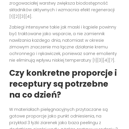
zrogowaciałej warstwy zwiększa biodostępność
składników aktywnych i wzmacnia efekt regeneracji
[1][2][3][4].
Zabiegi intensywne takie jak maski i kąpiele powinny
być traktowane jako wsparcie, a nie zamiennik
nawilżania każdego dnia, natomiast w okresie
zimowym znaczenie ma łączne działanie kremu
ochronnego i rękawiczek, ponieważ same emolienty
nie eliminują wpływu niskiej temperatury [1][3][4][7].
Czy konkretne proporcje i
receptury są potrzebne
na co dzień?
W materiałach pielęgnacyjnych przytaczane są
gotowe proporcje jako punkt odniesienia, na
przykład 3 łyżki ziarenek jako baza peelingu z