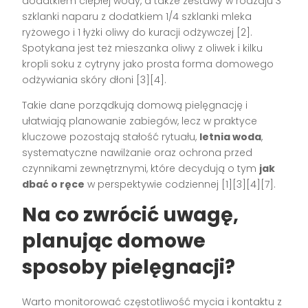
dodatkiem ciepłej wody, a także zestawy w rodzaju 3
szklanki naparu z dodatkiem 1/4 szklanki mleka
ryżowego i 1 łyżki oliwy do kuracji odżywczej [2].
Spotykana jest też mieszanka oliwy z oliwek i kilku
kropli soku z cytryny jako prosta forma domowego
odżywiania skóry dłoni [3][4].
Takie dane porządkują domową pielęgnację i
ułatwiają planowanie zabiegów, lecz w praktyce
kluczowe pozostają stałość rytuału,
letnia woda
,
systematyczne nawilżanie oraz ochrona przed
czynnikami zewnętrznymi, które decydują o tym
jak
dbać o ręce
w perspektywie codziennej [1][3][4][7].
Na co zwrócić uwagę,
planując domowe
sposoby pielęgnacji?
Warto monitorować częstotliwość mycia i kontaktu z