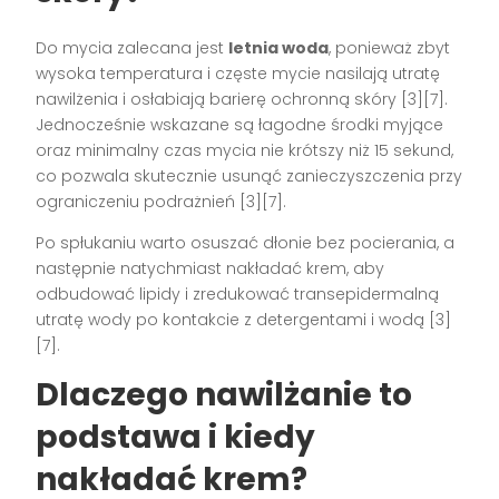
Do mycia zalecana jest
letnia woda
, ponieważ zbyt
wysoka temperatura i częste mycie nasilają utratę
nawilżenia i osłabiają barierę ochronną skóry [3][7].
Jednocześnie wskazane są łagodne środki myjące
oraz minimalny czas mycia nie krótszy niż 15 sekund,
co pozwala skutecznie usunąć zanieczyszczenia przy
ograniczeniu podrażnień [3][7].
Po spłukaniu warto osuszać dłonie bez pocierania, a
następnie natychmiast nakładać krem, aby
odbudować lipidy i zredukować transepidermalną
utratę wody po kontakcie z detergentami i wodą [3]
[7].
Dlaczego nawilżanie to
podstawa i kiedy
nakładać krem?