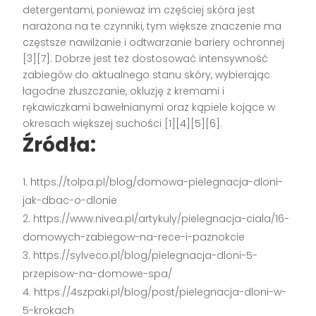
detergentami, ponieważ im częściej skóra jest
narażona na te czynniki, tym większe znaczenie ma
częstsze nawilżanie i odtwarzanie bariery ochronnej
[3][7]. Dobrze jest też dostosować intensywność
zabiegów do aktualnego stanu skóry, wybierając
łagodne złuszczanie, okluzję z kremami i
rękawiczkami bawełnianymi oraz kąpiele kojące w
okresach większej suchości [1][4][5][6].
Źródła:
https://tolpa.pl/blog/domowa-pielegnacja-dloni-
jak-dbac-o-dlonie
https://www.nivea.pl/artykuly/pielegnacja-ciala/16-
domowych-zabiegow-na-rece-i-paznokcie
https://sylveco.pl/blog/pielegnacja-dloni-5-
przepisow-na-domowe-spa/
https://4szpaki.pl/blog/post/pielegnacja-dloni-w-
5-krokach