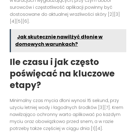
w kuracjach wygładzających, przy czym dobór
surowców i częstotliwość aplikacji powinny być
dostosowane do aktualnej wrażliwości skóry [2][3]
[4][5][6].
Jak skutecznie nawilżyć dłonie w
domowych warunkach?
Ile czasu i jak często
poświęcać na kluczowe
etapy?
Minimalny czas mycia dłoni wynosi 15 sekund, przy
użyciu letniej wody i łagodnych środków [3][7]. Krem
nawilżająco ochronny warto aplikować po każdym
myciu oraz obowiązkowo przed snem, a w razie
potrzeby także częściej w ciągu dnia [1][4].