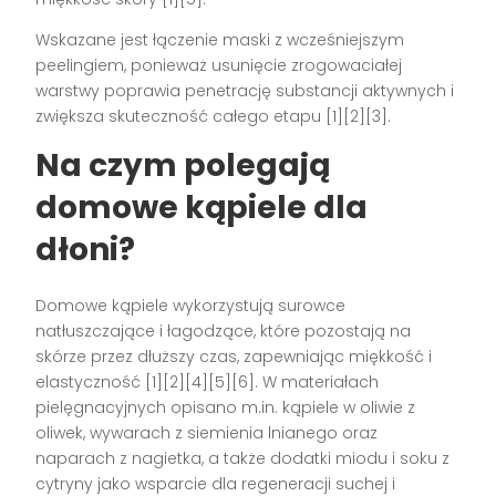
Wskazane jest łączenie maski z wcześniejszym
peelingiem, ponieważ usunięcie zrogowaciałej
warstwy poprawia penetrację substancji aktywnych i
zwiększa skuteczność całego etapu [1][2][3].
Na czym polegają
domowe kąpiele dla
dłoni?
Domowe kąpiele wykorzystują surowce
natłuszczające i łagodzące, które pozostają na
skórze przez dłuższy czas, zapewniając miękkość i
elastyczność [1][2][4][5][6]. W materiałach
pielęgnacyjnych opisano m.in. kąpiele w oliwie z
oliwek, wywarach z siemienia lnianego oraz
naparach z nagietka, a także dodatki miodu i soku z
cytryny jako wsparcie dla regeneracji suchej i