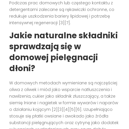
Podczas prac domowych lub częstego kontaktu z
detergentami zalecane są rękawiczki ochronne, co
redukuje uszkodzenia bariery lipidowej i potrzebę
intensywnej regeneracji [3][7].
Jakie naturalne składniki
sprawdzają się w
domowej pielęgnacji
dłoni?
W domowych metodach wymieniane są najczęściej
oliwa z oliwek i miód jako wsparcie natłuszczenia i
nawilżenia, cukier jako składnik złuszczający, a także
siemię lniane i nagietek w formie wywarów i naparów
o działaniu kojącym [2][3][4][5][6]. Uzupełniająco
stosuje się płatki owsiane i awokado jako źródła
substancji pielęgnujących oraz cytrynę jako dodatek