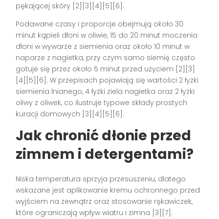
pękającej skóry [2][3][4][5][6].
Podawane czasy i proporcje obejmują około 30
minut kąpieli dłoni w oliwie, 15 do 20 minut moczenia
dłoni w wywarze z siemienia oraz około 10 minut w
naparze z nagietka, przy czym samo siemię często
gotuje się przez około 5 minut przed użyciem [2][3]
[4][5][6]. W przepisach pojawiają się wartości 2 łyżki
siemienia lnianego, 4 łyżki ziela nagietka oraz 2 łyżki
oliwy z oliwek, co ilustruje typowe składy prostych
kuracji domowych [3][4][5][6].
Jak chronić dłonie przed
zimnem i detergentami?
Niska temperatura sprzyja przesuszeniu, dlatego
wskazane jest aplikowanie kremu ochronnego przed
wyjściem na zewnątrz oraz stosowanie rękawiczek,
które ograniczają wpływ wiatru i zimna [3][7].