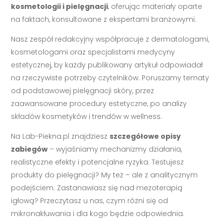
kosmetologii i pielęgnacji
, oferując materiały oparte
na faktach, konsultowane z ekspertami branżowymi.
Nasz zespół redakcyjny współpracuje z dermatologami,
kosmetologami oraz specjalistami medycyny
estetycznej, by każdy publikowany artykuł odpowiadał
na rzeczywiste potrzeby czytelników. Poruszamy tematy
od podstawowej pielęgnacji skóry, przez
zaawansowane procedury estetyczne, po analizy
składów kosmetyków i trendów w wellness.
Na Lab-Piekna.pl znajdziesz
szczegółowe opisy
zabiegów
– wyjaśniamy mechanizmy działania,
realistyczne efekty i potencjalne ryzyka. Testujesz
produkty do pielęgnacji? My też – ale z analitycznym
podejściem. Zastanawiasz się nad mezoterapią
igłową? Przeczytasz u nas, czym różni się od
mikronakłuwania i dla kogo będzie odpowiednia.