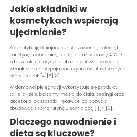
Jakie składniki w
kosmetykach wspierają
ujędrnianie?
Kosmetyki ujędrniające często zawierają kofeinę, L
karnitynę, teobrominę, teofilinę oraz witaminy A, C i E,
a także olejki eteryczne. Ich rola jest wspierająca i
wizualna, nie zastępują one czynników strukturalnych
skóry i tkanek [4][6][8].
W domowej pielęgnacji wykorzystuje się produkty
takie jak żele, balsamy, masła do ciała, peelingi oraz
akcesoria jak szczotki i rękawice, co pozwala
zbudować spójną rutynę ujędrniającą [1][4][6].
Dlaczego nawodnienie i
dieta są kluczowe?