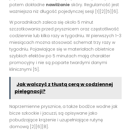
potem dokładne
nawilżanie
skóry. Regularność jest
ważniejsza niż długość pojedynczej sesji [1][2][5][6].
W poradnikach zaleca się około 5 minut
szczotkowania przed prysznicem oraz częstotliwość
codziennie lub kilka razy w tygodniu. W pierwszych 1–3
miesiącach można stosować schemat trzy razy w
tygodniu. Pojawiające się w materiałach obietnice
szybkich efektów po 5 minutach mają charakter
promocyjny i nie są poparte twardymi danymi
klinicznymi [5].
Jak walczyć z tłustą cerą w codziennej
pielęgnacji?
Naprzemienne prysznice, a także bodźce wodne jak
bicze szkockie i jacuzzi, są opisywane jako
pobudzające krążenie i uzupełniające rutynę
domową [2][6][8].