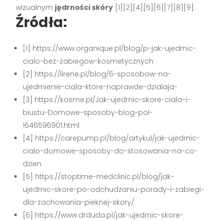
wizualnym
jędrności skóry
[1][2][4][5][6][7][8][9].
Źródła:
[1] https://www.organique.pl/blog/p-jak-ujedrnic-
cialo-bez-zabiegow-kosmetycznych
[2] https://lirene.pl/blog/6-sposobow-na-
ujedrnienie-ciala-ktore-naprawde-dzialaja-
[3] https://kosme.pl/Jak-ujedrnic-skore-ciala-i-
biustu-Domowe-sposoby-blog-pol-
1646596901.html
[4] https://carepump.pl/blog/artykul/jak-ujedrnic-
cialo-domowe-sposoby-do-stosowania-na-co-
dzien
[5] https://stoptime-medclinic.pl/blog/jak-
ujedrnic-skore-po-odchudzaniu-porady-i-zabiegi-
dla-zachowania-pieknej-skory/
[6] https://www.drduda.pl/jak-ujedrnic-skore-