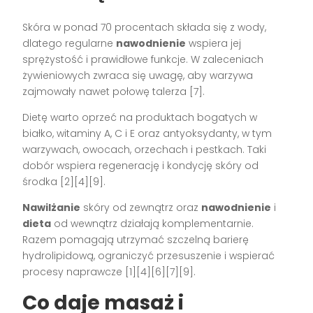
Skóra w ponad 70 procentach składa się z wody,
dlatego regularne
nawodnienie
wspiera jej
sprężystość i prawidłowe funkcje. W zaleceniach
żywieniowych zwraca się uwagę, aby warzywa
zajmowały nawet połowę talerza [7].
Dietę warto oprzeć na produktach bogatych w
białko, witaminy A, C i E oraz antyoksydanty, w tym
warzywach, owocach, orzechach i pestkach. Taki
dobór wspiera regenerację i kondycję skóry od
środka [2][4][9].
Nawilżanie
skóry od zewnątrz oraz
nawodnienie
i
dieta
od wewnątrz działają komplementarnie.
Razem pomagają utrzymać szczelną barierę
hydrolipidową, ograniczyć przesuszenie i wspierać
procesy naprawcze [1][4][6][7][9].
Co daje masaż i