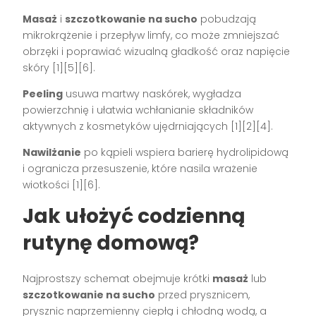
Masaż
i
szczotkowanie na sucho
pobudzają
mikrokrążenie i przepływ limfy, co może zmniejszać
obrzęki i poprawiać wizualną gładkość oraz napięcie
skóry [1][5][6].
Peeling
usuwa martwy naskórek, wygładza
powierzchnię i ułatwia wchłanianie składników
aktywnych z kosmetyków ujędrniających [1][2][4].
Nawilżanie
po kąpieli wspiera barierę hydrolipidową
i ogranicza przesuszenie, które nasila wrażenie
wiotkości [1][6].
Jak ułożyć codzienną
rutynę domową?
Najprostszy schemat obejmuje krótki
masaż
lub
szczotkowanie na sucho
przed prysznicem,
prysznic naprzemienny ciepłą i chłodną wodą, a