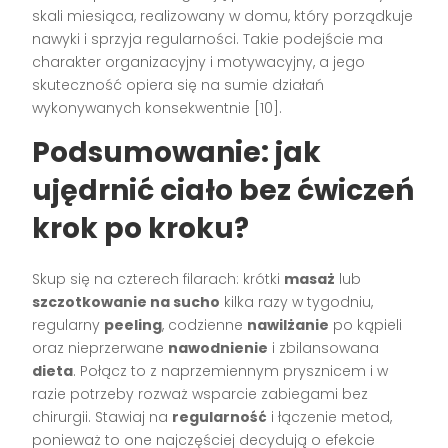
skali miesiąca, realizowany w domu, który porządkuje
nawyki i sprzyja regularności. Takie podejście ma
charakter organizacyjny i motywacyjny, a jego
skuteczność opiera się na sumie działań
wykonywanych konsekwentnie [10].
Podsumowanie: jak
ujędrnić ciało bez ćwiczeń
krok po kroku?
Skup się na czterech filarach: krótki
masaż
lub
szczotkowanie na sucho
kilka razy w tygodniu,
regularny
peeling
, codzienne
nawilżanie
po kąpieli
oraz nieprzerwane
nawodnienie
i zbilansowana
dieta
. Połącz to z naprzemiennym prysznicem i w
razie potrzeby rozważ wsparcie zabiegami bez
chirurgii. Stawiaj na
regularność
i łączenie metod,
ponieważ to one najczęściej decydują o efekcie