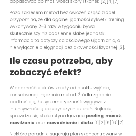
dopasować do możliwości skóry i tkanek [2][4][7].
Poza zakresem metod bez ćwiczeń część źródeł
przypomina, że dla ogólnej jędrności sylwetki trening
wykonywany 2–3 razy w tygodniu bywa
skuteczniejszy niż codzienne słabe jednostki.
Informacja ta dotyczy całościowego ujędrniania, a
nie wyłącznie pielęgnacji bez aktywności fizycznej [3].
Ile czasu potrzeba, aby
zobaczyć efekt?
Widoczność efektów zależy od punktu wyjścia,
konsekwencji i łączenia metod. Źródła zgodnie
podkreślają, że systematyczność wygrywa z
intensywnością pojedynczych działań. Najlepiej
sprawdza się stała rutyna łącząca
peeling
,
masaż
,
nawilżanie
oraz
nawodnienie
i
dieta
[1][2][5][6][7].
Niektóre poradniki sugerują plan skoncentrowany w