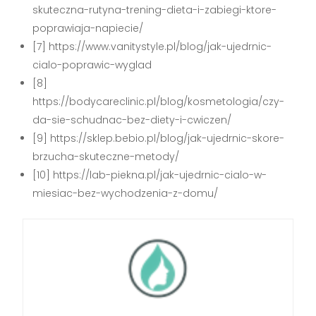
skuteczna-rutyna-trening-dieta-i-zabiegi-ktore-
poprawiaja-napiecie/
[7] https://www.vanitystyle.pl/blog/jak-ujedrnic-
cialo-poprawic-wyglad
[8]
https://bodycareclinic.pl/blog/kosmetologia/czy-
da-sie-schudnac-bez-diety-i-cwiczen/
[9] https://sklep.bebio.pl/blog/jak-ujedrnic-skore-
brzucha-skuteczne-metody/
[10] https://lab-piekna.pl/jak-ujedrnic-cialo-w-
miesiac-bez-wychodzenia-z-domu/