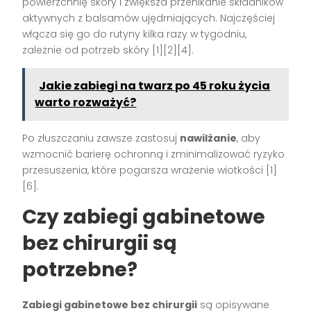
powierzchnię skóry i zwiększa przenikanie składników
aktywnych z balsamów ujędrniających. Najczęściej
włącza się go do rutyny kilka razy w tygodniu,
zależnie od potrzeb skóry [1][2][4].
Jakie zabiegi na twarz po 45 roku życia
warto rozważyć?
Po złuszczaniu zawsze zastosuj
nawilżanie
, aby
wzmocnić barierę ochronną i zminimalizować ryzyko
przesuszenia, które pogarsza wrażenie wiotkości [1]
[6].
Czy zabiegi gabinetowe
bez chirurgii są
potrzebne?
Zabiegi gabinetowe bez chirurgii
są opisywane