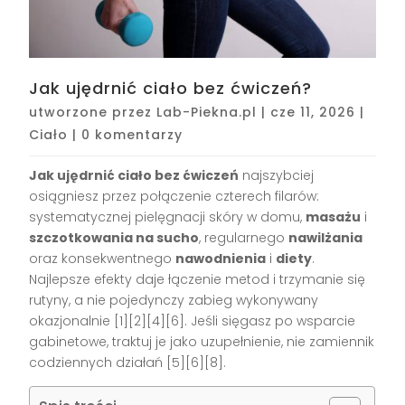
Jak ujędrnić ciało bez ćwiczeń?
utworzone przez
Lab-Piekna.pl
|
cze 11, 2026
|
Ciało
|
0 komentarzy
Jak ujędrnić ciało bez ćwiczeń
najszybciej
osiągniesz przez połączenie czterech filarów:
systematycznej pielęgnacji skóry w domu,
masażu
i
szczotkowania na sucho
, regularnego
nawilżania
oraz konsekwentnego
nawodnienia
i
diety
.
Najlepsze efekty daje łączenie metod i trzymanie się
rutyny, a nie pojedynczy zabieg wykonywany
okazjonalnie [1][2][4][6]. Jeśli sięgasz po wsparcie
gabinetowe, traktuj je jako uzupełnienie, nie zamiennik
codziennych działań [5][6][8].