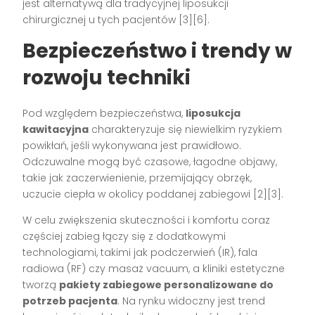
jest alternatywą dla tradycyjnej liposukcji
chirurgicznej u tych pacjentów
[3][6]
.
Bezpieczeństwo i trendy w
rozwoju techniki
Pod względem bezpieczeństwa,
liposukcja
kawitacyjna
charakteryzuje się niewielkim ryzykiem
powikłań, jeśli wykonywana jest prawidłowo.
Odczuwalne mogą być czasowe, łagodne objawy,
takie jak zaczerwienienie, przemijający obrzęk,
uczucie ciepła w okolicy poddanej zabiegowi
[2][3]
.
W celu zwiększenia skuteczności i komfortu coraz
częściej zabieg łączy się z dodatkowymi
technologiami, takimi jak podczerwień (IR), fala
radiowa (RF) czy masaż vacuum, a kliniki estetyczne
tworzą
pakiety zabiegowe personalizowane do
potrzeb pacjenta
. Na rynku widoczny jest trend