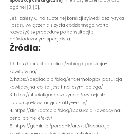
liposukcji chirurgicznej
i nie służy leczeniu otyłości
ogólnej
[3][6]
.
Jeśli zależy Ci na subtelnej korekcji sylwetki bez ryzyka
i czasu wyłączenia z życia codziennego, warto
rozważyć tę procedurę po konsultacji z
doświadczonym specjalistą.
Źródła:
https://perfectlook.clinic/zabiegi/liposukcja-
kawitacyjna/
https://depilacja.pl/blog/endermologia/liposukcja-
kawitacyjna-co-to-jest-i-na-czym-polega/
https://studiofigurapszczyna.pl/czym-jest-
liposukcja-kawitacyjna-fakty-i-mity/
https://klinikaotco.pl/blog/liposukcja-kawitacyjna-
cena-opinie-efekty/
https://gemini.pl/poradnik/artykul/liposukcja-
kawitacyjna-modelowanie-bez-skalpela/