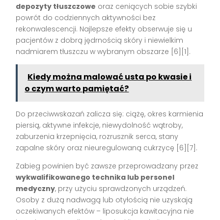
depozyty tłuszczowe
oraz ceniących sobie szybki
powrót do codziennych aktywności bez
rekonwalescencji. Najlepsze efekty obserwuje się u
pacjentów z dobrą jędrnością skóry i niewielkim
nadmiarem tłuszczu w wybranym obszarze
[6][1]
.
Kiedy można malować usta po kwasie i
o czym warto pamiętać?
Do przeciwwskazań zalicza się: ciążę, okres karmienia
piersią, aktywne infekcje, niewydolność wątroby,
zaburzenia krzepnięcia, rozrusznik serca, stany
zapalne skóry oraz nieuregulowaną cukrzycę
[6][7]
.
Zabieg powinien być zawsze przeprowadzany przez
wykwalifikowanego technika lub personel
medyczny
, przy użyciu sprawdzonych urządzeń.
Osoby z dużą nadwagą lub otyłością nie uzyskają
oczekiwanych efektów – liposukcja kawitacyjna nie