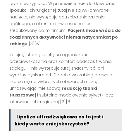
brak inwazyjności. W przeciwieństwie do klasycznej
liposukcji chirurgicznej, tutaj nie są wykonywane
nacięcia, nie występuje potrzeba znieczulenia
ogólnego, a okres rekonwalescencji jest
zredukowany do minimum.
Pacjent może wrócić do
codziennych aktywności niemal natychmiast po
zabiegu
[3][6]
.
Kolejną istotną zaletą są ograniczone
przeciwwskazania oraz komfort podczas trwania
zabiegu – nie występuje tutaj znaczny ból ani
wyraźny dyskomfort. Dodatkowo zabieg pozwala
skupić się na wybranych obszarach ciała,
umożliwiając miejscową
redukcję tkanki
tłuszczowej
i subtelne modelowanie sylwetki bez
interwencji chirurgicznej
[2][6]
.
Lipoliza ultradźwiękowa co to jest i
kiedy warto z niej skorzystać?