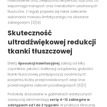
nawodnienie oraz zwiększona aktywność fizyczna, co
wspomaga transport oraz metabolizm uwolnionych
tłuszczów. Z reguły pojawia się także zalecenie
wykonania masażu limfatycznego na obszarze
zabiegowym
[3][4]
.
Skuteczność
ultradźwiękowej redukcji
tkanki tłuszczowej
Efekty
liposukcji kawitacyjnej
zależą od kilku
czynników: jakości i kalibracji urządzenia, grubości
tkanki tłuszczowej, predyspozycji osobniczych
pacjenta, liczby przeprowadzonych sesji oraz
przestrzegania zaleceń pozabiegowych
[6][1]
.
Protokoły stosowane w gabinetach estetycznych
zazwyczaj rekomendują
serię 4–12 zabiegów w
odstępach od 1 do 2 tygodni
. W praktyce klinicznej