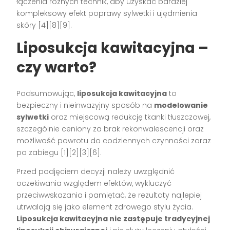
łączenia różnych technik, aby uzyskać bardziej
kompleksowy efekt poprawy sylwetki i ujędrnienia
skóry
[4][8][9]
.
Liposukcja kawitacyjna –
czy warto?
Podsumowując,
liposukcja kawitacyjna
to
bezpieczny i nieinwazyjny sposób na
modelowanie
sylwetki
oraz miejscową redukcję tkanki tłuszczowej,
szczególnie ceniony za brak rekonwalescencji oraz
możliwość powrotu do codziennych czynności zaraz
po zabiegu
[1][2][3][6]
.
Przed podjęciem decyzji należy uwzględnić
oczekiwania względem efektów, wykluczyć
przeciwwskazania i pamiętać, że rezultaty najlepiej
utrwalają się jako element zdrowego stylu życia.
Liposukcja kawitacyjna nie zastępuje tradycyjnej