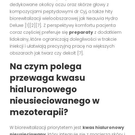
dedykowane okolicy oczu oraz skórze głowy z
kompozycjami peptydowymi dr Cyj, a także hity
biorewitalizacji wieloobszarowej jak Neauvia Hydro
Deluxe [1][2][7]. Z perspektywy komfortu pacjenta
coraz częściej preferuje się
preparaty
z dodatkiem
lidokainy, które ograniczają dolegliwości w trakcie
iniekcji i ułatwiają precyzyjną pracę na większych
obszarach jak twarz czy dekolt [7].
Na czym polega
przewaga kwasu
hialuronowego
nieusieciowanego w
mezoterapii?
W biorewitalizacji priorytetem jest
kwas hialuronowy
nieusieciowany
, który integruje się z macierzą skóry i