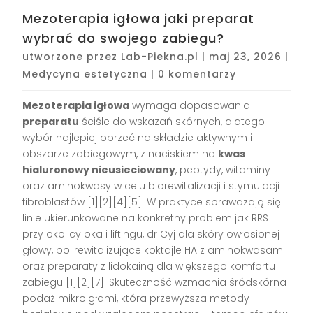
Mezoterapia igłowa jaki preparat
wybrać do swojego zabiegu?
utworzone przez
Lab-Piekna.pl
|
maj 23, 2026
|
Medycyna estetyczna
|
0 komentarzy
Mezoterapia igłowa
wymaga dopasowania
preparatu
ściśle do wskazań skórnych, dlatego
wybór najlepiej oprzeć na składzie aktywnym i
obszarze zabiegowym, z naciskiem na
kwas
hialuronowy nieusieciowany
, peptydy, witaminy
oraz aminokwasy w celu biorewitalizacji i stymulacji
fibroblastów [1][2][4][5]. W praktyce sprawdzają się
linie ukierunkowane na konkretny problem jak RRS
przy okolicy oka i liftingu, dr Cyj dla skóry owłosionej
głowy, polirewitalizujące koktajle HA z aminokwasami
oraz preparaty z lidokainą dla większego komfortu
zabiegu [1][2][7]. Skuteczność wzmacnia śródskórna
podaż mikroigłami, która przewyższa metody