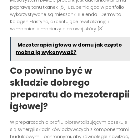
Mesosystem DMAE 3 procent jest ukierunkowana na
poprawę tonu tkanek [5]. Uzupełniająco w portfolio
wykorzystywane są mieszanki Bielenda i DermVita
Kolagen Elastyna, akcentujące rewitalizację i
wzmocnienie macierzy białkowej skóry [3].
Mezoterapia igłowa w domu jak często
można ją wykonywać?
Co powinno być w
składzie dobrego
preparatu do mezoterapii
igłowej?
W preparatach o profilu biorewitalizującym oczekuje
się synergii składników odżywczych z komponentami
budulcowymi i ochronnymi, aby równolegle nawilżać,