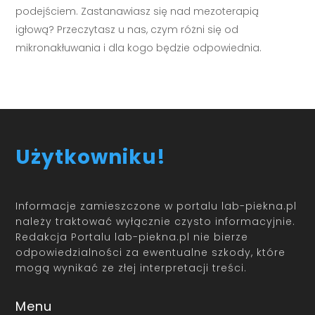
podejściem. Zastanawiasz się nad mezoterapią
igłową? Przeczytasz u nas, czym różni się od
mikronakłuwania i dla kogo będzie odpowiednia.
Użytkowniku!
Informacje zamieszczone w portalu lab-piekna.pl
należy traktować wyłącznie czysto informacyjnie.
Redakcja Portalu lab-piekna.pl nie bierze
odpowiedzialności za ewentualne szkody, które
mogą wynikać ze złej interpretacji treści.
Menu