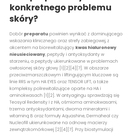
konkretnego problemu
skóry?
Dobór
preparatu
powinien wynikać z dominującego
wskazania klinicznego oraz strefy zabiegowej, z
akcentem na biorewitalizujący
kwas hialuronowy
nieusieciowany
, peptydy i antyoksydanty w
starzeniu, a peptydy ukierunkowane w problemach
owłosionej skóry głowy [1][2][4][7]. W obszarze
przeciwzmarszczkowym i liftingującym kluczowe są
linie RRS w tym HA EYES oraz TENSOR LIFT, a także
kompleksy polirewitalizujące oparte na HA i
aminokwasach [1][2]. W antyagingu sprawdzają się
Teosyal Redensity I z HA, ośmioma aminokwasami,
trzema antyoksydantami, dwoma minerałami i
witaminą B oraz formuły Aquashine, Dermaheal czy
Nucleofill ukierunkowane na odnowę macierzy
zewnątrzkomórkowej [2][4][7]. Przy biostymulacji