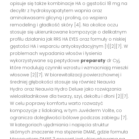
opisuje się także kombinacje HA o gęstości 18 mg na
decylitr z hydroksyapatytem wapnia oraz
aminokwasami glicyną i proliną, co wspiera
remodeling i gładkość skóry [4]. Na okolice oczu
stosuje się ukierunkowane kompozycje o delikatnym
profilu działania jak RRS HA EYES oraz formuły o niskiej
gęstości HA i wsparciu antyoksydacyjnym [1][2][7]. W
problemach wypadania włosów i łysienia
wykorzystywane są peptydowe
preparaty
dr Cyj,
które modulują czynniki wzrostu i wzmacniają mieszki
włosowe [2][7]. W biorewitalizacji powierzchownej i
średniej głębokości stosuje się również Neauvia
Hydro oraz Neauvia Hydro Deluxe jako rozwiązania
wieloskładnikowe dla twarzy, szyi, dekoltu i dłoni [2][7].
W celu poprawy komfortu warto rozważyć
kompozycje z lidokainą, w tym Juvéderm Volite, co
ogranicza dolegliwości bólowe podczas zabiegu [7].
W kategoriach ujędrniania i napięcia struktur
skórnych znaczenie ma stężenie DMAE, gdzie formuła