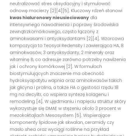
neutralizować stres oksydacyjny i stymulować
odnowę macierzy [2][4][5]. Kluczowy rdzeń stanowi
kwas hialuronowy nieusieciowany
dla
intensywnego nawodnienia i poprawy środowiska
zewnątrzkomórkowego, często łączony z
aminokwasami i antyoksydantami [2][4]. Wzorcowa
kompozycja to Teosyal Redensity I zawierająca HA, 8
aminokwasów, 3 antyoksydanty, 2 minerały oraz
witaminę B, co adresuje zarówno potrzeby nawilżenia
jak i ochrony komórkowej [2]. W formułach
biostymulujących znaczenie ma obecność
hydroksyapatytu wapnia oraz aminokwasów takich
jak glicyna i prolina, a także HA o gęstości rzędu 18
mg na decylitr, co wspiera syntezę kolagenu i
remodeling [4]. W ujędrnianiu i napięciu struktur skóry
wykorzystuje się DMAE w stężeniu około 3 procent w
mezokoktajlach Mesosystem [5]. Wspierające
komponenty lipidowe jak skwalan, ceramidy czy
masło shea oraz wyciągi roślinne na przykład