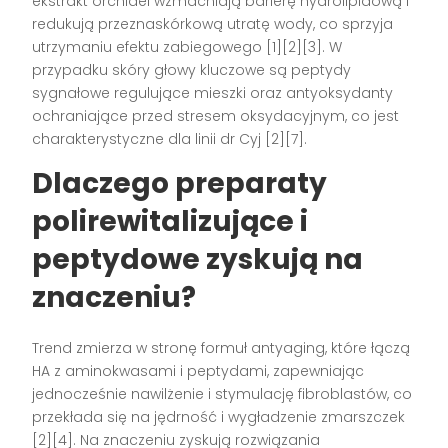
ekstrakt orchidei wzmacniają barierę hydrolipidową i
redukują przeznaskórkową utratę wody, co sprzyja
utrzymaniu efektu zabiegowego [1][2][3]. W
przypadku skóry głowy kluczowe są peptydy
sygnałowe regulujące mieszki oraz antyoksydanty
ochraniające przed stresem oksydacyjnym, co jest
charakterystyczne dla linii dr Cyj [2][7].
Dlaczego preparaty
polirewitalizujące i
peptydowe zyskują na
znaczeniu?
Trend zmierza w stronę formuł antyaging, które łączą
HA z aminokwasami i peptydami, zapewniając
jednocześnie nawilżenie i stymulację fibroblastów, co
przekłada się na jędrność i wygładzenie zmarszczek
[2][4]. Na znaczeniu zyskują rozwiązania