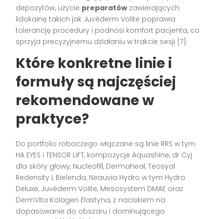
depozytów, użycie
preparatów
zawierających
lidokainę takich jak Juvéderm Volite poprawia
tolerancję procedury i podnosi komfort pacjenta, co
sprzyja precyzyjnemu działaniu w trakcie sesji [7].
Które konkretne linie i
formuły są najczęściej
rekomendowane w
praktyce?
Do portfolio roboczego włączane są linie RRS w tym
HA EYES i TENSOR LIFT, kompozycje Aquashine, dr Cyj
dla skóry głowy, Nucleofill, Dermaheal, Teosyal
Redensity I, Bielenda, Neauvia Hydro w tym Hydro
Deluxe, Juvéderm Volite, Mesosystem DMAE oraz
DermVita Kolagen Elastyna, z naciskiem na
dopasowanie do obszaru i dominującego