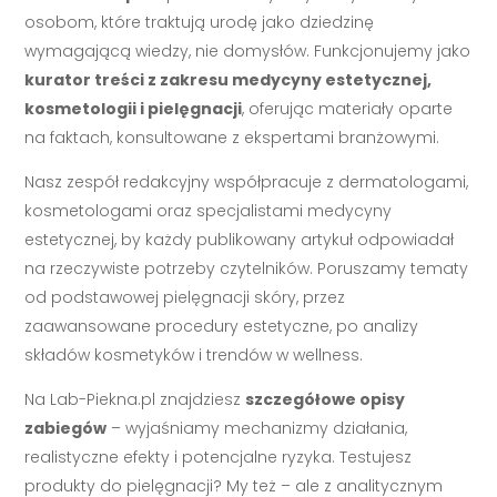
osobom, które traktują urodę jako dziedzinę
wymagającą wiedzy, nie domysłów. Funkcjonujemy jako
kurator treści z zakresu medycyny estetycznej,
kosmetologii i pielęgnacji
, oferując materiały oparte
na faktach, konsultowane z ekspertami branżowymi.
Nasz zespół redakcyjny współpracuje z dermatologami,
kosmetologami oraz specjalistami medycyny
estetycznej, by każdy publikowany artykuł odpowiadał
na rzeczywiste potrzeby czytelników. Poruszamy tematy
od podstawowej pielęgnacji skóry, przez
zaawansowane procedury estetyczne, po analizy
składów kosmetyków i trendów w wellness.
Na Lab-Piekna.pl znajdziesz
szczegółowe opisy
zabiegów
– wyjaśniamy mechanizmy działania,
realistyczne efekty i potencjalne ryzyka. Testujesz
produkty do pielęgnacji? My też – ale z analitycznym