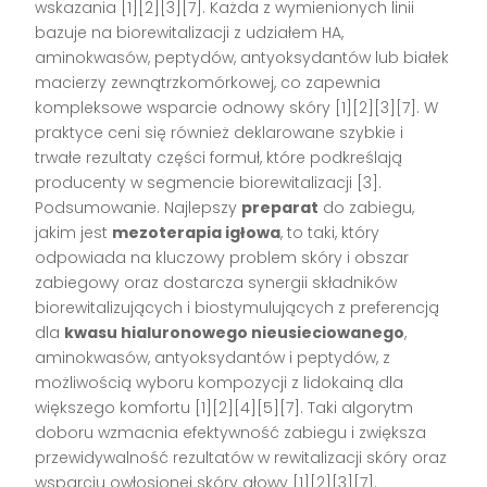
wskazania [1][2][3][7]. Każda z wymienionych linii
bazuje na biorewitalizacji z udziałem HA,
aminokwasów, peptydów, antyoksydantów lub białek
macierzy zewnątrzkomórkowej, co zapewnia
kompleksowe wsparcie odnowy skóry [1][2][3][7]. W
praktyce ceni się również deklarowane szybkie i
trwałe rezultaty części formuł, które podkreślają
producenty w segmencie biorewitalizacji [3].
Podsumowanie. Najlepszy
preparat
do zabiegu,
jakim jest
mezoterapia igłowa
, to taki, który
odpowiada na kluczowy problem skóry i obszar
zabiegowy oraz dostarcza synergii składników
biorewitalizujących i biostymulujących z preferencją
dla
kwasu hialuronowego nieusieciowanego
,
aminokwasów, antyoksydantów i peptydów, z
możliwością wyboru kompozycji z lidokainą dla
większego komfortu [1][2][4][5][7]. Taki algorytm
doboru wzmacnia efektywność zabiegu i zwiększa
przewidywalność rezultatów w rewitalizacji skóry oraz
wsparciu owłosionej skóry głowy [1][2][3][7].