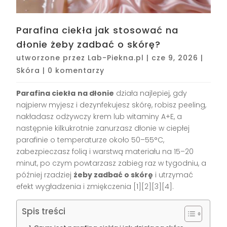
Parafina ciekła jak stosować na
dłonie żeby zadbać o skórę?
utworzone przez
Lab-Piekna.pl
|
cze 9, 2026
|
Skóra
|
0 komentarzy
Parafina ciekła
na dłonie
działa najlepiej, gdy
najpierw myjesz i dezynfekujesz skórę, robisz peeling,
nakładasz odżywczy krem lub witaminy A+E, a
następnie kilkukrotnie zanurzasz dłonie w ciepłej
parafinie o temperaturze około 50–55°C,
zabezpieczasz folią i warstwą materiału na 15–20
minut, po czym powtarzasz zabieg raz w tygodniu, a
później rzadziej
żeby zadbać o skórę
i utrzymać
efekt wygładzenia i zmiękczenia [1][2][3][4].
Spis treści