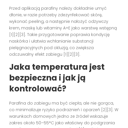
Przed aplikacją parafiny należy dokładnie umyć
dłonie, w razie potrzeby zdezynfekować skórę,
wykonać peeling, a następnie nałożyć odżywczy
krem, maskę lub witaminy A+E jako warstwę wstępną
[1][2][3]. Takie przygotowanie poprawia kondycję
naskórka i ułatwia wchłanianie substancji
pielęgnacyjnych pod okluzją, co zwiększa
odczuwalny efekt zabiegu [1][2][3].
Jaka temperatura jest
bezpieczna i jak ją
kontrolować?
Parafina do zabiegu ma być ciepła, ale nie gorąca,
co minimalizuje ryzyko podrażnień i oparzeń [2][3]. W
warunkach domowych jedno ze źródeł wskazuje
zakres około 50–55°C jako właściwy do podgrzania