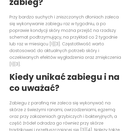
zabieg?
Przy bardzo suchych i zniszczonych dłoniach zaleca
się wykonywanie zabiegu raz w tygodniu, a po
poprawie kondycji skóry można przejść na rzadszy
schemat podtrzymujący, na przykład co 2 tygodnie
lub raz w miesiącu [1][3]. Częstotliwość warto
dostosować do aktualnych potrzeb skóry i
oczekiwanych efektów wygładzenia oraz zmiękczenia
[1][3].
Kiedy unikać zabiegu i na
co uważać?
Zabiegu z parafiną nie zaleca się wykonywać na
skórze z świeżymi ranami, owrzodzeniami, egzemą
oraz przy zakażeniach grzybiczych i bakteryjnych, a
część źródeł odradza go również przy skórze
trądzikowej i przetłuszczającej się [3][4]. Należy także