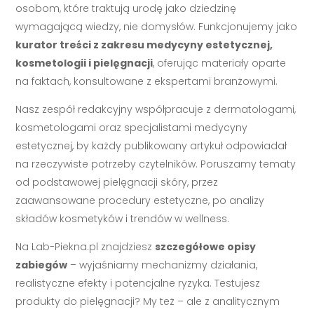
osobom, które traktują urodę jako dziedzinę
wymagającą wiedzy, nie domysłów. Funkcjonujemy jako
kurator treści z zakresu medycyny estetycznej,
kosmetologii i pielęgnacji
, oferując materiały oparte
na faktach, konsultowane z ekspertami branżowymi.
Nasz zespół redakcyjny współpracuje z dermatologami,
kosmetologami oraz specjalistami medycyny
estetycznej, by każdy publikowany artykuł odpowiadał
na rzeczywiste potrzeby czytelników. Poruszamy tematy
od podstawowej pielęgnacji skóry, przez
zaawansowane procedury estetyczne, po analizy
składów kosmetyków i trendów w wellness.
Na Lab-Piekna.pl znajdziesz
szczegółowe opisy
zabiegów
– wyjaśniamy mechanizmy działania,
realistyczne efekty i potencjalne ryzyka. Testujesz
produkty do pielęgnacji? My też – ale z analitycznym