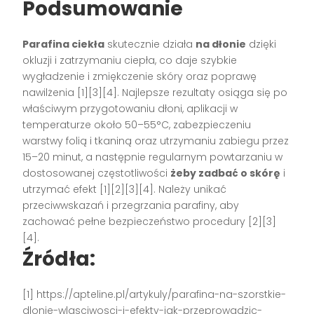
Podsumowanie
Parafina ciekła
skutecznie działa
na dłonie
dzięki
okluzji i zatrzymaniu ciepła, co daje szybkie
wygładzenie i zmiękczenie skóry oraz poprawę
nawilżenia [1][3][4]. Najlepsze rezultaty osiąga się po
właściwym przygotowaniu dłoni, aplikacji w
temperaturze około 50–55°C, zabezpieczeniu
warstwy folią i tkaniną oraz utrzymaniu zabiegu przez
15–20 minut, a następnie regularnym powtarzaniu w
dostosowanej częstotliwości
żeby zadbać o skórę
i
utrzymać efekt [1][2][3][4]. Należy unikać
przeciwwskazań i przegrzania parafiny, aby
zachować pełne bezpieczeństwo procedury [2][3]
[4].
Źródła:
[1] https://apteline.pl/artykuly/parafina-na-szorstkie-
dlonie-wlasciwosci-i-efekty-jak-przeprowadzic-