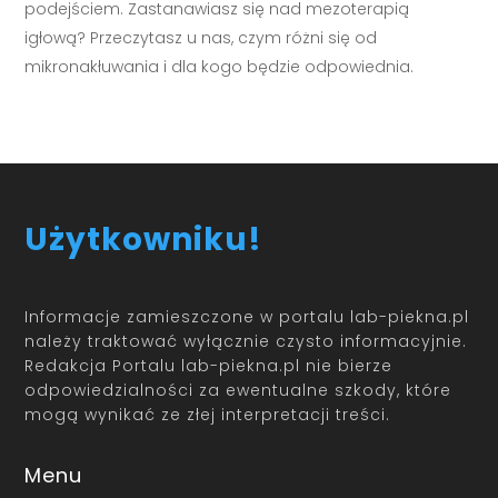
podejściem. Zastanawiasz się nad mezoterapią
igłową? Przeczytasz u nas, czym różni się od
mikronakłuwania i dla kogo będzie odpowiednia.
Użytkowniku!
Informacje zamieszczone w portalu lab-piekna.pl
należy traktować wyłącznie czysto informacyjnie.
Redakcja Portalu lab-piekna.pl nie bierze
odpowiedzialności za ewentualne szkody, które
mogą wynikać ze złej interpretacji treści.
Menu