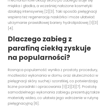
mechanizmowi okluzji skóra po zabiegu staje się
miękka i gładka, a wcześniej nałożone kosmetyki
działają intensywniej [2][3]. Taki sposób pielęgnacji
wspiera też regenerację naskórka i może ułatwiać
utrzymanie prawidłowej bariery hydrolipidowej [1][3]
[4].
Dlaczego zabieg z
parafiną ciekłą zyskuje
na popularności?
Rosnąca popularność wynika z prostoty procedury,
możliwości wykonania w domu oraz skuteczności w
pielęgnacji skóry suchej i szorstkiej, co potwierdzają
liczne poradniki i opracowania [1][2][3][7]. Prostotę
samodzielnego wykonania zabiegu prezentują także
materiały wideo, co ułatwia jego wdrożenie w rutynę
pielęgnacyjną [6].