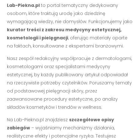
Lab-Piekna.pl
to portal tematyczny dedykowany
osobom, które traktują urodę jako dziedzinę
wymagającą wiedzy, nie domysłów. Funkcjonujemy jako
kurator treści z zakresu medycyny estetycznej,
kosmetologii i pielęgnacji
, oferując materiały oparte
na faktach, konsultowane z ekspertami branżowymi.
Nasz zespół redakcyjny współpracuje z dermatologami,
kosmetologami oraz specjalistami medycyny
estetycznej, by każdy publikowany artykuł odpowiadał
na rzeczywiste potrzeby czytelników. Poruszamy tematy
od podstawowej pielęgnacji skóry, przez
zaawansowane procedury estetyczne, po analizy
składów kosmetyków i trendów w wellness.
Na Lab-Piekna.pl znajdziesz
szczegółowe opisy
zabiegów
– wyjaśniamy mechanizmy działania,
realistyczne efekty i potencjalne ryzyka. Testujesz