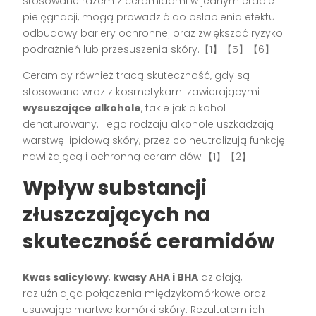
stosowane razem z ceramidami w jednym etapie
pielęgnacji, mogą prowadzić do osłabienia efektu
odbudowy bariery ochronnej oraz zwiększać ryzyko
podrażnień lub przesuszenia skóry.【1】【5】【6】
Ceramidy również tracą skuteczność, gdy są
stosowane wraz z kosmetykami zawierającymi
wysuszające alkohole
, takie jak alkohol
denaturowany. Tego rodzaju alkohole uszkadzają
warstwę lipidową skóry, przez co neutralizują funkcję
nawilżającą i ochronną ceramidów.【1】【2】
Wpływ substancji
złuszczających na
skuteczność ceramidów
Kwas salicylowy
,
kwasy AHA i BHA
działają,
rozluźniając połączenia międzykomórkowe oraz
usuwając martwe komórki skóry. Rezultatem ich