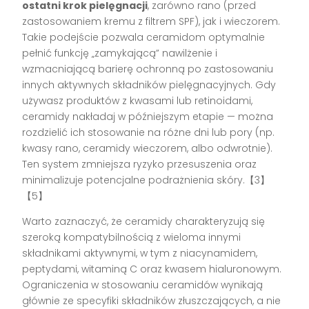
ostatni krok pielęgnacji
, zarówno rano (przed
zastosowaniem kremu z filtrem SPF), jak i wieczorem.
Takie podejście pozwala ceramidom optymalnie
pełnić funkcję „zamykającą” nawilżenie i
wzmacniającą barierę ochronną po zastosowaniu
innych aktywnych składników pielęgnacyjnych. Gdy
używasz produktów z kwasami lub retinoidami,
ceramidy nakładaj w późniejszym etapie — można
rozdzielić ich stosowanie na różne dni lub pory (np.
kwasy rano, ceramidy wieczorem, albo odwrotnie).
Ten system zmniejsza ryzyko przesuszenia oraz
minimalizuje potencjalne podrażnienia skóry.【3】
【5】
Warto zaznaczyć, że ceramidy charakteryzują się
szeroką kompatybilnością z wieloma innymi
składnikami aktywnymi, w tym z niacynamidem,
peptydami, witaminą C oraz kwasem hialuronowym.
Ograniczenia w stosowaniu ceramidów wynikają
głównie ze specyfiki składników złuszczających, a nie