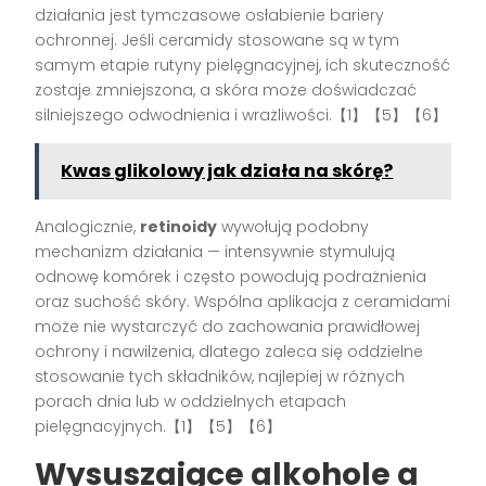
działania jest tymczasowe osłabienie bariery
ochronnej. Jeśli ceramidy stosowane są w tym
samym etapie rutyny pielęgnacyjnej, ich skuteczność
zostaje zmniejszona, a skóra może doświadczać
silniejszego odwodnienia i wrażliwości.【1】【5】【6】
Kwas glikolowy jak działa na skórę?
Analogicznie,
retinoidy
wywołują podobny
mechanizm działania — intensywnie stymulują
odnowę komórek i często powodują podrażnienia
oraz suchość skóry. Wspólna aplikacja z ceramidami
może nie wystarczyć do zachowania prawidłowej
ochrony i nawilżenia, dlatego zaleca się oddzielne
stosowanie tych składników, najlepiej w różnych
porach dnia lub w oddzielnych etapach
pielęgnacyjnych.【1】【5】【6】
Wysuszające alkohole a