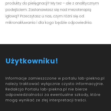
produkty do pielęgnacji? My też – ale z analitycznym
podejściem. Zastanawiasz się nad mezoterapią
igłową? Przeczytasz u nas, czym różni się od
mikronakłuwania i dla kogo będzie odpowiednia.
Użytkowniku!
Informacje zamieszczone w portalu lab-piekna.pl
należy traktować wyłącznie czysto informacyjnie.
Redakcja Portalu lab-piekna.pl nie bierze
odpowiedzialności za ewentualne szkody, które
mogą wynikać ze złej interpretacji treści.