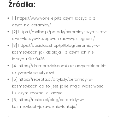
Źródła:
[1] https://www.yonelle.pl/z-czym-laczyc-a-z-
czym-nie-ceramidy/
[2] https://melisa.pl/porady/ceramidy-czym-sa-z-
czym-laczyc-i-czego-unikac-w-pielegnacji/
[3] https://basiclab.shop/pl/blog/ceramidy-w-
kosmetykach-jak-dzialaja-i-z-czym-ich-nie-
laczyc-1701773436
[4] https://drambroziak.com/jak-laczyc-skladniki-
aktywne-kosmetykow/
[5] https://recepta.pl/artykuly/ceramidy-w-
kosmetykach-co-to-jest-jakie-maja-wlasciwosci-
i-z-czym-mozna-je-laczyc
[6] https://resibo.pl/blog/ceramidy-w-
kosmetykach-jaka-pelnia-funkcje/