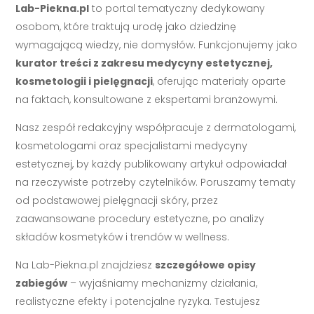
Lab-Piekna.pl
to portal tematyczny dedykowany
osobom, które traktują urodę jako dziedzinę
wymagającą wiedzy, nie domysłów. Funkcjonujemy jako
kurator treści z zakresu medycyny estetycznej,
kosmetologii i pielęgnacji
, oferując materiały oparte
na faktach, konsultowane z ekspertami branżowymi.
Nasz zespół redakcyjny współpracuje z dermatologami,
kosmetologami oraz specjalistami medycyny
estetycznej, by każdy publikowany artykuł odpowiadał
na rzeczywiste potrzeby czytelników. Poruszamy tematy
od podstawowej pielęgnacji skóry, przez
zaawansowane procedury estetyczne, po analizy
składów kosmetyków i trendów w wellness.
Na Lab-Piekna.pl znajdziesz
szczegółowe opisy
zabiegów
– wyjaśniamy mechanizmy działania,
realistyczne efekty i potencjalne ryzyka. Testujesz