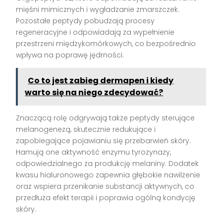
mięśni mimicznych i wygładzanie zmarszczek.
Pozostałe peptydy pobudzają procesy
regeneracyjne i odpowiadają za wypełnienie
przestrzeni międzykomórkowych, co bezpośrednio
wpływa na poprawę jędrności.
Co to jest zabieg dermapen i kiedy
warto się na niego zdecydować?
Znaczącą rolę odgrywają także peptydy sterujące
melanogenezą, skutecznie redukujące i
zapobiegające pojawianiu się przebarwień skóry.
Hamują one aktywność enzymu tyrozynazy,
odpowiedzialnego za produkcję melaniny. Dodatek
kwasu hialuronowego zapewnia głębokie nawilżenie
oraz wspiera przenikanie substancji aktywnych, co
przedłuża efekt terapii i poprawia ogólną kondycję
skóry.