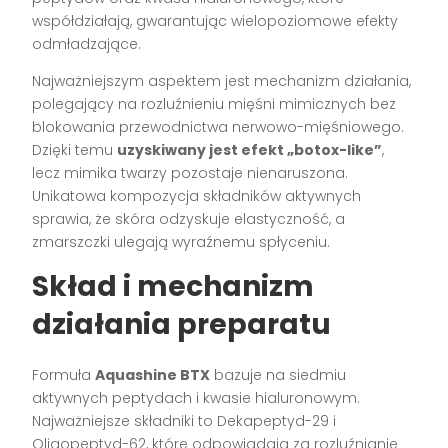
współdziałają, gwarantując wielopoziomowe efekty
odmładzające.
Najważniejszym aspektem jest mechanizm działania,
polegający na rozluźnieniu mięśni mimicznych bez
blokowania przewodnictwa nerwowo-mięśniowego.
Dzięki temu
uzyskiwany jest efekt „botox-like”
,
lecz mimika twarzy pozostaje nienaruszona.
Unikatowa kompozycja składników aktywnych
sprawia, że skóra odzyskuje elastyczność, a
zmarszczki ulegają wyraźnemu spłyceniu.
Skład i mechanizm
działania preparatu
Formuła
Aquashine BTX
bazuje na siedmiu
aktywnych peptydach i kwasie hialuronowym.
Najważniejsze składniki to Dekapeptyd-29 i
Oligopeptyd-62, które odpowiadają za rozluźnianie