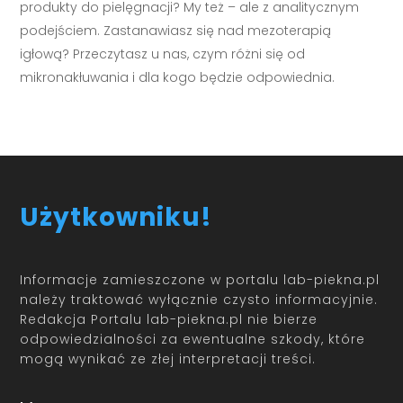
produkty do pielęgnacji? My też – ale z analitycznym
podejściem. Zastanawiasz się nad mezoterapią
igłową? Przeczytasz u nas, czym różni się od
mikronakłuwania i dla kogo będzie odpowiednia.
Użytkowniku!
Informacje zamieszczone w portalu lab-piekna.pl
należy traktować wyłącznie czysto informacyjnie.
Redakcja Portalu lab-piekna.pl nie bierze
odpowiedzialności za ewentualne szkody, które
mogą wynikać ze złej interpretacji treści.