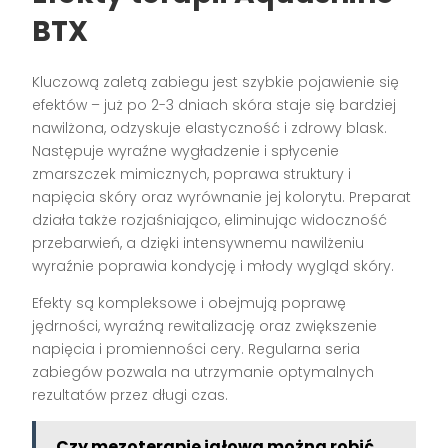
BTX
Kluczową zaletą zabiegu jest szybkie pojawienie się
efektów – już po 2-3 dniach skóra staje się bardziej
nawilżona, odzyskuje elastyczność i zdrowy blask.
Następuje wyraźne wygładzenie i spłycenie
zmarszczek mimicznych, poprawa struktury i
napięcia skóry oraz wyrównanie jej kolorytu. Preparat
działa także rozjaśniająco, eliminując widoczność
przebarwień, a dzięki intensywnemu nawilżeniu
wyraźnie poprawia kondycję i młody wygląd skóry.
Efekty są kompleksowe i obejmują poprawę
jędrności, wyraźną rewitalizację oraz zwiększenie
napięcia i promienności cery. Regularna seria
zabiegów pozwala na utrzymanie optymalnych
rezultatów przez długi czas.
Czy mezoterapię igłową można robić