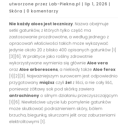
utworzone przez
Lab-Piekna.pl
|
lip 1, 2026
|
Skóra
|
0 komentarzy
Nie każdy aloes jest leczniczy
. Nazwa obejmuje
setki gatunków, z których tylko część ma
zastosowanie prozdrowotne, a według jednego z
opracowań właściwości takich może wykazywać
jedynie około 20 z blisko 400 opisanych gatunków [1]
[3][6]. W praktyce jako rośliny zdrowotnie
wykorzystywane wymienia się głównie
Aloe vera
oraz
Aloe arborescens
, a niekiedy także
Aloe ferox
[1][2][3]. Najważniejszym surowcem jest odpowiednio
przygotowany
miąższ
czyli
żel
z liści, a nie cały liść,
ponieważ żółtawy sok pod skórką zawiera
antrachinony
o silnym działaniu przeczyszczającym
[1][6]. Niewłaściwe użycie lub pomylenie gatunków
może skutkować podrażnieniem skóry, bólem
brzucha, biegunką, skurczami jelit oraz zaburzeniami
elektrolitowymi [1].