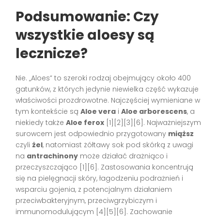
Podsumowanie: Czy
wszystkie aloesy są
lecznicze?
Nie. „Aloes” to szeroki rodzaj obejmujący około 400
gatunków, z których jedynie niewielka część wykazuje
właściwości prozdrowotne. Najczęściej wymieniane w
tym kontekście są
Aloe vera
i
Aloe arborescens
, a
niekiedy także
Aloe ferox
[1][2][3][6]. Najważniejszym
surowcem jest odpowiednio przygotowany
miąższ
czyli
żel
, natomiast żółtawy sok pod skórką z uwagi
na
antrachinony
może działać drażniąco i
przeczyszczająco [1][6]. Zastosowania koncentrują
się na pielęgnacji skóry, łagodzeniu podrażnień i
wsparciu gojenia, z potencjalnym działaniem
przeciwbakteryjnym, przeciwgrzybiczym i
immunomodulującym [4][5][6]. Zachowanie