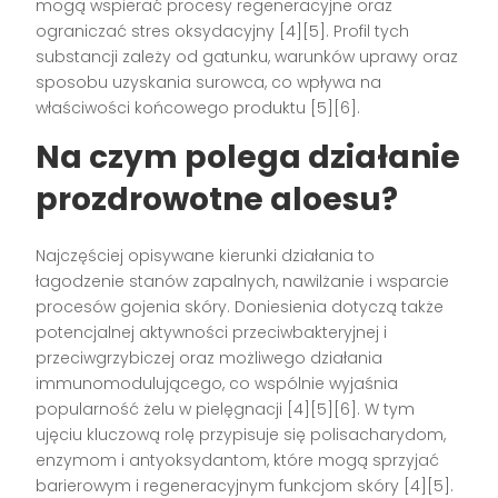
mogą wspierać procesy regeneracyjne oraz
ograniczać stres oksydacyjny [4][5]. Profil tych
substancji zależy od gatunku, warunków uprawy oraz
sposobu uzyskania surowca, co wpływa na
właściwości końcowego produktu [5][6].
Na czym polega działanie
prozdrowotne aloesu?
Najczęściej opisywane kierunki działania to
łagodzenie stanów zapalnych, nawilżanie i wsparcie
procesów gojenia skóry. Doniesienia dotyczą także
potencjalnej aktywności przeciwbakteryjnej i
przeciwgrzybiczej oraz możliwego działania
immunomodulującego, co wspólnie wyjaśnia
popularność żelu w pielęgnacji [4][5][6]. W tym
ujęciu kluczową rolę przypisuje się polisacharydom,
enzymom i antyoksydantom, które mogą sprzyjać
barierowym i regeneracyjnym funkcjom skóry [4][5].