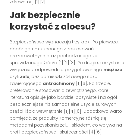
zdrowotnej [1][2].
Jak bezpiecznie
korzystać z aloesu?
Bezpieczeństwo wyznaczają trzy kroki. Po pierwsze,
dobór gatunku znanego z zastosowań
prozdrowotnych oraz pochodzącego ze
sprawdzonego źródła [1][2][3]. Po drugie, korzystanie
wyłącznie z odpowiednio przygotowanego
miąższu
czyli
żelu
, bez domieszki żółtawego soku
zawierającego
antrachinony
[1][6]. Po trzecie,
preferowanie stosowania zewnętrznego, które
literatura opisuje jako bardziej oczywiste i na ogół
bezpieczniejsze niż samodzielne użycie surowych
części liścia wewnętrznie [1][4][6]. Dodatkowo warto
pamiętać, że produkty komercyjne różnią się
metodami pozyskania żelu i składem, co wpływa na
profil bezpieczeństwa i skuteczności [4][6].