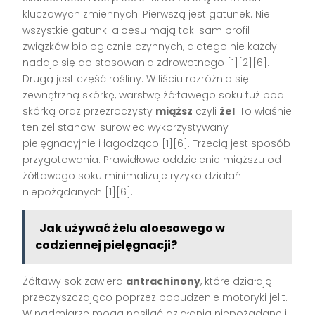
kluczowych zmiennych. Pierwszą jest gatunek. Nie
wszystkie gatunki aloesu mają taki sam profil
związków biologicznie czynnych, dlatego nie każdy
nadaje się do stosowania zdrowotnego [1][2][6].
Drugą jest część rośliny. W liściu rozróżnia się
zewnętrzną skórkę, warstwę żółtawego soku tuż pod
skórką oraz przezroczysty
miąższ
czyli
żel
. To właśnie
ten żel stanowi surowiec wykorzystywany
pielęgnacyjnie i łagodząco [1][6]. Trzecią jest sposób
przygotowania. Prawidłowe oddzielenie miąższu od
żółtawego soku minimalizuje ryzyko działań
niepożądanych [1][6].
Jak używać żelu aloesowego w
codziennej pielęgnacji?
Żółtawy sok zawiera
antrachinony
, które działają
przeczyszczająco poprzez pobudzenie motoryki jelit.
W nadmiarze mogą nasilać działania niepożądane i