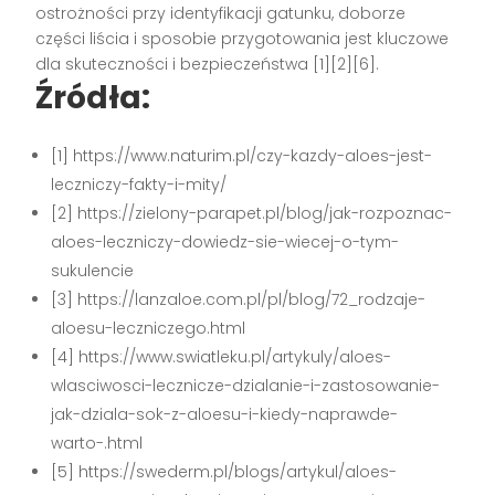
ostrożności przy identyfikacji gatunku, doborze
części liścia i sposobie przygotowania jest kluczowe
dla skuteczności i bezpieczeństwa [1][2][6].
Źródła:
[1] https://www.naturim.pl/czy-kazdy-aloes-jest-
leczniczy-fakty-i-mity/
[2] https://zielony-parapet.pl/blog/jak-rozpoznac-
aloes-leczniczy-dowiedz-sie-wiecej-o-tym-
sukulencie
[3] https://lanzaloe.com.pl/pl/blog/72_rodzaje-
aloesu-leczniczego.html
[4] https://www.swiatleku.pl/artykuly/aloes-
wlasciwosci-lecznicze-dzialanie-i-zastosowanie-
jak-dziala-sok-z-aloesu-i-kiedy-naprawde-
warto-.html
[5] https://swederm.pl/blogs/artykul/aloes-