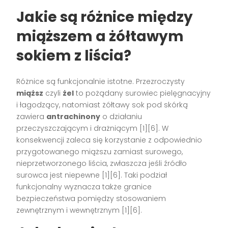
Jakie są różnice między
miąższem a żółtawym
sokiem z liścia?
Różnice są funkcjonalnie istotne. Przezroczysty
miąższ
czyli
żel
to pożądany surowiec pielęgnacyjny
i łagodzący, natomiast żółtawy sok pod skórką
zawiera
antrachinony
o działaniu
przeczyszczającym i drażniącym [1][6]. W
konsekwencji zaleca się korzystanie z odpowiednio
przygotowanego miąższu zamiast surowego,
nieprzetworzonego liścia, zwłaszcza jeśli źródło
surowca jest niepewne [1][6]. Taki podział
funkcjonalny wyznacza także granice
bezpieczeństwa pomiędzy stosowaniem
zewnętrznym i wewnętrznym [1][6].