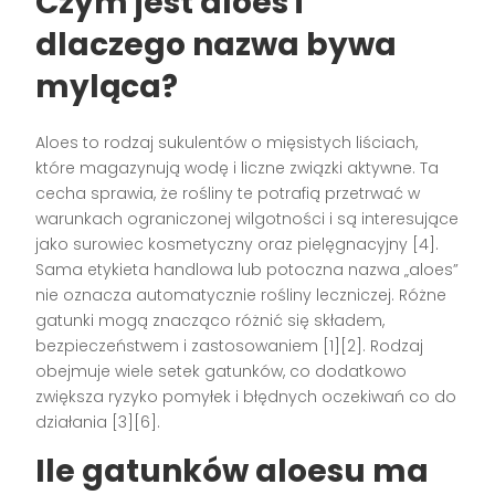
Czym jest aloes i
dlaczego nazwa bywa
myląca?
Aloes to rodzaj sukulentów o mięsistych liściach,
które magazynują wodę i liczne związki aktywne. Ta
cecha sprawia, że rośliny te potrafią przetrwać w
warunkach ograniczonej wilgotności i są interesujące
jako surowiec kosmetyczny oraz pielęgnacyjny [4].
Sama etykieta handlowa lub potoczna nazwa „aloes”
nie oznacza automatycznie rośliny leczniczej. Różne
gatunki mogą znacząco różnić się składem,
bezpieczeństwem i zastosowaniem [1][2]. Rodzaj
obejmuje wiele setek gatunków, co dodatkowo
zwiększa ryzyko pomyłek i błędnych oczekiwań co do
działania [3][6].
Ile gatunków aloesu ma