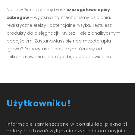
Na Lab-Piekna.pl znajdziesz
szczegółowe opisy
zabiegów
– wyjaśniamy mechanizmy działania,
realistyczne efekty i potencjalne ryzyka. Testujesz
produkty do pielęgnacji? My też – ale z analitycznym
podejściem. Zastanawiasz się nad mezoterapią
igłową? Przeczytasz u nas, czym różni się od
mikronakłuwania i dla kogo będzie odpowiednia.
Użytkowniku!
Informacje zamieszczone w portalu lab-piekna.pl
należy traktować wyłącznie czysto informacyjnie.