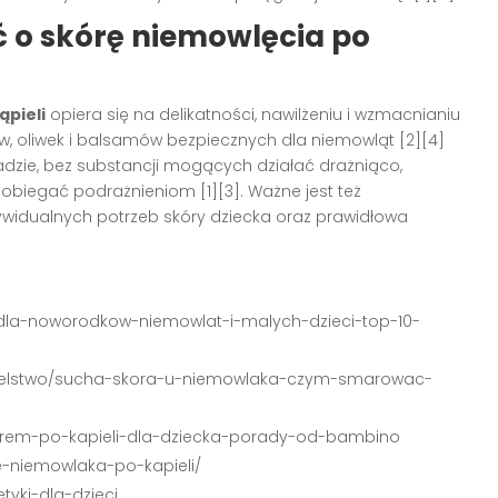
 o skórę niemowlęcia po
ąpieli
opiera się na delikatności, nawilżeniu i wzmacnianiu
ów, oliwek i balsamów bezpiecznych dla niemowląt
[2][4]
adzie, bez substancji mogących działać drażniąco,
zapobiegać podrażnieniom
[1][3]
. Ważne jest też
ywidualnych potrzeb skóry dziecka oraz prawidłowa
li-dla-noworodkow-niemowlat-i-malych-dzieci-top-10-
zicielstwo/sucha-skora-u-niemowlaka-czym-smarowac-
i-krem-po-kapieli-dla-dziecka-porady-od-bambino
e-niemowlaka-po-kapieli/
tyki-dla-dzieci