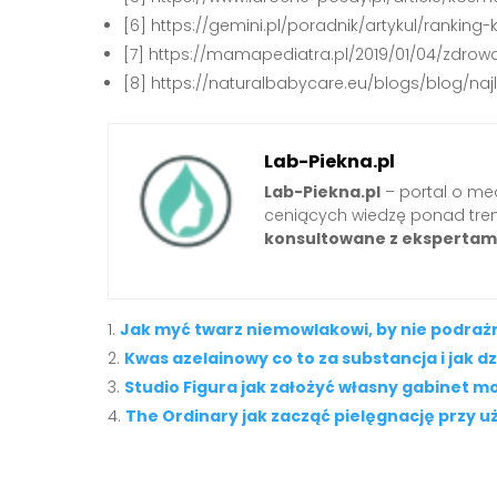
[6] https://gemini.pl/poradnik/artykul/rankin
[7] https://mamapediatra.pl/2019/01/04/zdr
[8] https://naturalbabycare.eu/blogs/blog/n
Lab-Piekna.pl
Lab-Piekna.pl
– portal o med
ceniących wiedzę ponad tre
konsultowane z ekspertam
Jak myć twarz niemowlakowi, by nie podrażn
Kwas azelainowy co to za substancja i jak d
Studio Figura jak założyć własny gabinet m
The Ordinary jak zacząć pielęgnację przy 