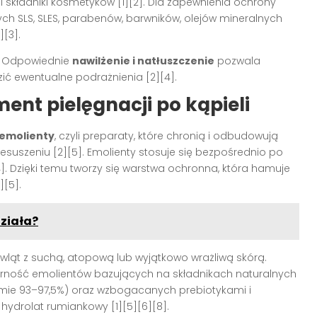
 i składniki kosmetyków
[1][2]
. Dla zapewnienia ochrony
h SLS, SLES, parabenów, barwników, olejów mineralnych
2][3]
.
ć. Odpowiednie
nawilżenie i natłuszczenie
pozwala
dzić ewentualne podrażnienia
[2][4]
.
ent pielęgnacji po kąpieli
emolienty
, czyli preparaty, które chronią i odbudowują
rzesuszeniu
[2][5]
. Emolienty stosuje się bezpośrednio po
4]
. Dzięki temu tworzy się warstwa ochronna, która hamuje
][5]
.
działa?
wląt z suchą, atopową lub wyjątkowo wrażliwą skórą.
arność emolientów bazujących na składnikach naturalnych
ie 93–97,5%) oraz wzbogacanych prebiotykami i
zy hydrolat rumiankowy
[1][5][6][8]
.