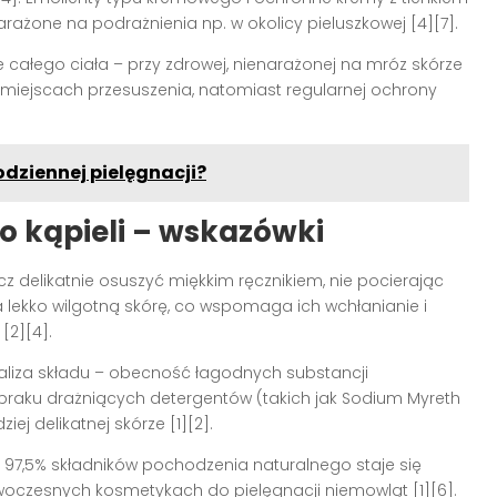
rażone na podrażnienia np. w okolicy pieluszkowej
[4][7]
.
całego ciała – przy zdrowej, nienarażonej na mróz skórze
miejscach przesuszenia, natomiast regularnej ochrony
dziennej pielęgnacji?
o kąpieli – wskazówki
cz delikatnie osuszyć miękkim ręcznikiem, nie pocierając
a lekko wilgotną skórę, co wspomaga ich wchłanianie i
u
[2][4]
.
aliza składu – obecność łagodnych substancji
 braku drażniących detergentów (takich jak Sodium Myreth
iej delikatnej skórze
[1][2]
.
97,5% składników pochodzenia naturalnego staje się
owoczesnych kosmetykach do pielęgnacji niemowląt
[1][6]
.