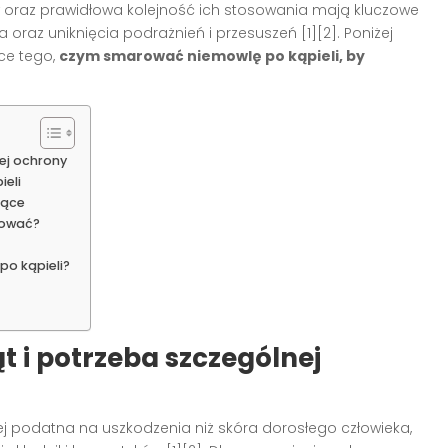
 oraz prawidłowa kolejność ich stosowania mają kluczowe
a oraz uniknięcia podrażnień i przesuszeń
[1][2]
. Poniżej
ce tego,
czym smarować niemowlę po kąpieli, by
ej ochrony
ieli
jące
sować?
po kąpieli?
 i potrzeba szczególnej
iej podatna na uszkodzenia niż skóra dorosłego człowieka,