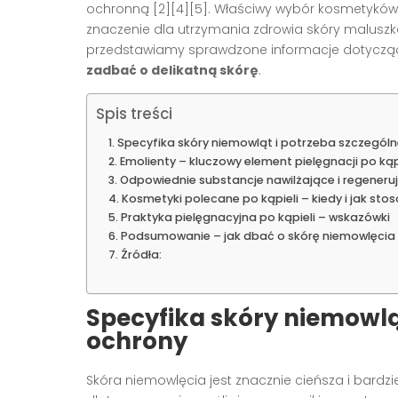
ochronną
[2][4][5]
. Właściwy wybór kosmetyków
znaczenie dla utrzymania zdrowia skóry maluszk
przedstawiamy sprawdzone informacje dotyczą
zadbać o delikatną skórę
.
Spis treści
Specyfika skóry niemowląt i potrzeba szczególn
Emolienty – kluczowy element pielęgnacji po kąp
Odpowiednie substancje nawilżające i regeneru
Kosmetyki polecane po kąpieli – kiedy i jak sto
Praktyka pielęgnacyjna po kąpieli – wskazówki
Podsumowanie – jak dbać o skórę niemowlęcia 
Źródła:
Specyfika skóry niemowląt
ochrony
Skóra niemowlęcia jest znacznie cieńsza i bardz