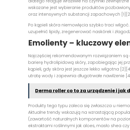
dlatego reaguje wrażliwie na czynniki zewnętrzne
wskazane jest wybieranie produktów pozbawionyc
oraz intensywnych substancji zapachowych
[1][
Po kąpieli skóra niemowlęcia szybko traci wilgo
uzupełnić lipidy, zregenerować naskórek i złago
Emolienty – kluczowy elem
Najczęściej rekomendowanym rozwiązaniem są
barierę hydrolipidową skóry, zapobiegając jej p
kąpieli, gdy skóra jest jeszcze lekko wilgotna
[2][
utratę wody i zapewnia długotrwałe nawilżenie
[4
Derma roller co to za urządzenie i jak 
Produkty tego typu zaleca się zwłaszcza u niemo
Aktualne trendy wskazują na wzrastającą popul
(zawartość naturalnych komponentów na poziom
ekstraktami roślinnymi jak aloes, masło shea c