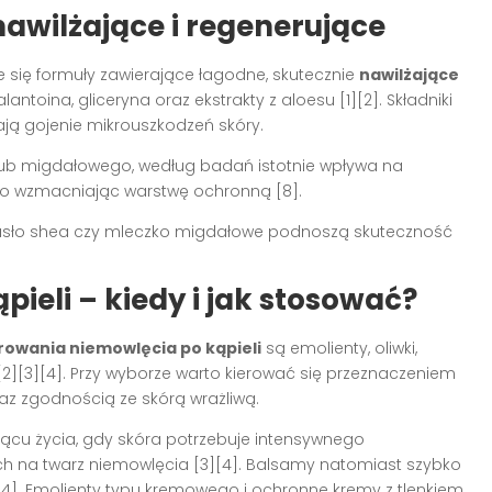
awilżające i regenerujące
e się formuły zawierające łagodne, skutecznie
nawilżające
lantoina, gliceryna oraz ekstrakty z aloesu
[1][2]
. Składniki
ą gojenie mikrouszkodzeń skóry.
lub migdałowego, według badań istotnie wpływa na
wo wzmacniając warstwę ochronną
[8]
.
 masło shea czy mleczko migdałowe podnoszą skuteczność
ieli – kiedy i jak stosować?
owania niemowlęcia po kąpieli
są emolienty, oliwki,
[2][3][4]
. Przy wyborze warto kierować się przeznaczeniem
z zgodnością ze skórą wrażliwą.
siącu życia, gdy skóra potrzebuje intensywnego
 ich na twarz niemowlęcia
[3][4]
. Balsamy natomiast szybko
[4]
. Emolienty typu kremowego i ochronne kremy z tlenkiem