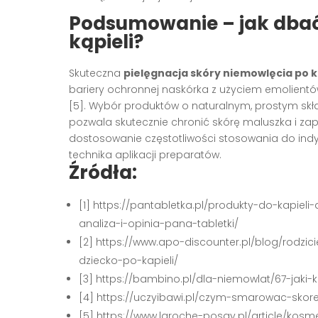
Podsumowanie – jak dbać
kąpieli?
Skuteczna
pielęgnacja skóry niemowlęcia po k
bariery ochronnej naskórka z użyciem emolient
[5]
. Wybór produktów o naturalnym, prostym skł
pozwala skutecznie chronić skórę maluszka i 
dostosowanie częstotliwości stosowania do ind
technika aplikacji preparatów.
Źródła:
[1] https://pantabletka.pl/produkty-do-kapie
analiza-i-opinia-pana-tabletki/
[2] https://www.apo-discounter.pl/blog/rod
dziecko-po-kapieli/
[3] https://bambino.pl/dla-niemowlat/67-jak
[4] https://uczyibawi.pl/czym-smarowac-skor
[5] https://www.laroche-posay.pl/article/kosme