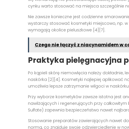
cynku warto stosować na miejsca szczególnie na
Nie zawsze konieczne jest codzienne smarowanie 
wystarczy stosować kosmetyki miejscowo, np. w 
wymagają okolice pieluszkowe
[4][7]
.
Czego nie łączyć z niacynamidem w co
Praktyka pielęgnacyjna p
Po kąpieli skórę niemowlęcia należy dokładnie, le
naskórka
[2][4]
. Kosmetyki najlepiej aplikować n
umożliwia lepsze zatrzymanie wilgoci w naskórk
Przy wyborze kosmetyków zawsze istotna jest an
nawilżających i regenerujących przy całkowitym
Sulfate) zapewnia bezpieczeństwo nawet najbardz
Stosowanie preparatów zawierających nawet do 
normą, co znajduje swoje odzwierciedlenie w n