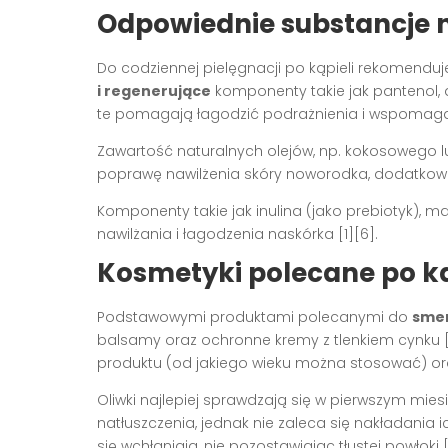
Odpowiednie substancje n
Do codziennej pielęgnacji po kąpieli rekomenduj
i regenerujące
komponenty takie jak pantenol, a
te pomagają łagodzić podrażnienia i wspomagaj
Zawartość naturalnych olejów, np. kokosowego 
poprawę nawilżenia skóry noworodka, dodatko
Komponenty takie jak inulina (jako prebiotyk),
nawilżania i łagodzenia naskórka
[1][6]
.
Kosmetyki polecane po kąp
Podstawowymi produktami polecanymi do
smer
balsamy oraz ochronne kremy z tlenkiem cynku
produktu (od jakiego wieku można stosować) ora
Oliwki najlepiej sprawdzają się w pierwszym mie
natłuszczenia, jednak nie zaleca się nakładania
się wchłaniają, nie pozostawiając tłustej powłoki