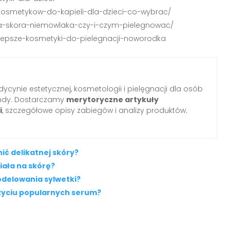
g-kosmetykow-do-kapieli-dla-dzieci-co-wybrac/
owa-skora-niemowlaka-czy-i-czym-pielegnowac/
ajlepsze-kosmetyki-do-pielegnacji-noworodka
ycynie estetycznej, kosmetologii i pielęgnacji dla osób
ndy. Dostarczamy
merytoryczne artykuły
i
, szczegółowe opisy zabiegów i analizy produktów.
ić delikatnej skóry?
ziała na skórę?
odelowania sylwetki?
użyciu popularnych serum?