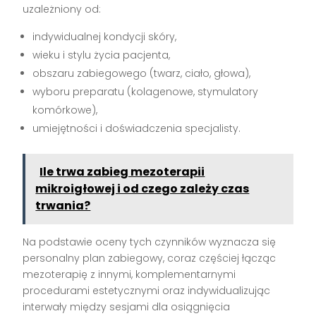
uzależniony od:
indywidualnej kondycji skóry,
wieku i stylu życia pacjenta,
obszaru zabiegowego (twarz, ciało, głowa),
wyboru preparatu (kolagenowe, stymulatory
komórkowe),
umiejętności i doświadczenia specjalisty.
Ile trwa zabieg mezoterapii
mikroigłowej i od czego zależy czas
trwania?
Na podstawie oceny tych czynników wyznacza się
personalny plan zabiegowy, coraz częściej łącząc
mezoterapię z innymi, komplementarnymi
procedurami estetycznymi oraz indywidualizując
interwały między sesjami dla osiągnięcia