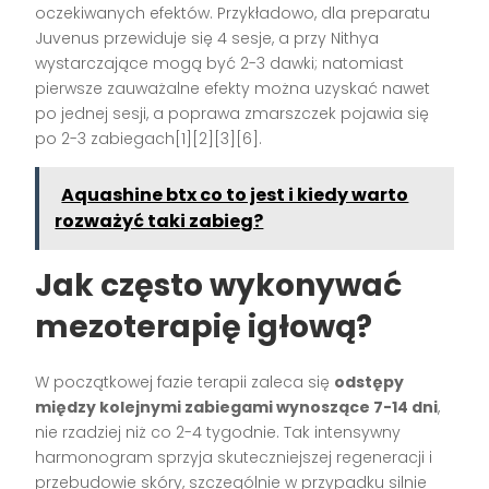
oczekiwanych efektów. Przykładowo, dla preparatu
Juvenus przewiduje się 4 sesje, a przy Nithya
wystarczające mogą być 2-3 dawki; natomiast
pierwsze zauważalne efekty można uzyskać nawet
po jednej sesji, a poprawa zmarszczek pojawia się
po 2-3 zabiegach[1][2][3][6].
Aquashine btx co to jest i kiedy warto
rozważyć taki zabieg?
Jak często wykonywać
mezoterapię igłową?
W początkowej fazie terapii zaleca się
odstępy
między kolejnymi zabiegami wynoszące 7-14 dni
,
nie rzadziej niż co 2-4 tygodnie. Tak intensywny
harmonogram sprzyja skuteczniejszej regeneracji i
przebudowie skóry, szczególnie w przypadku silnie