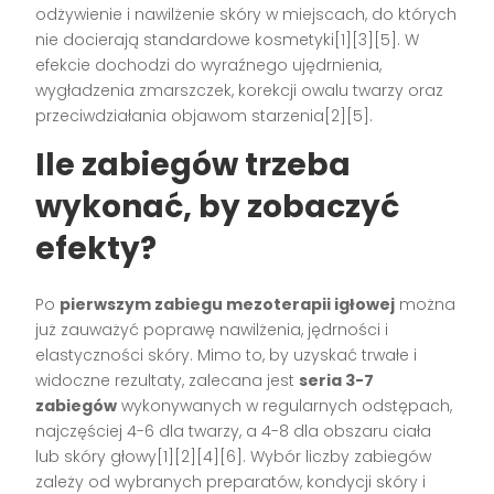
odżywienie i nawilżenie skóry w miejscach, do których
nie docierają standardowe kosmetyki[1][3][5]. W
efekcie dochodzi do wyraźnego ujędrnienia,
wygładzenia zmarszczek, korekcji owalu twarzy oraz
przeciwdziałania objawom starzenia[2][5].
Ile zabiegów trzeba
wykonać, by zobaczyć
efekty?
Po
pierwszym zabiegu mezoterapii igłowej
można
już zauważyć poprawę nawilżenia, jędrności i
elastyczności skóry. Mimo to, by uzyskać trwałe i
widoczne rezultaty, zalecana jest
seria 3-7
zabiegów
wykonywanych w regularnych odstępach,
najczęściej 4-6 dla twarzy, a 4-8 dla obszaru ciała
lub skóry głowy[1][2][4][6]. Wybór liczby zabiegów
zależy od wybranych preparatów, kondycji skóry i