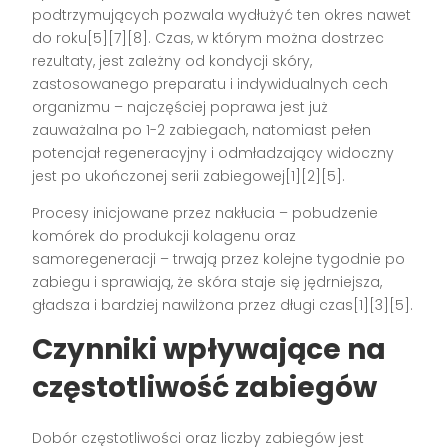
podtrzymujących pozwala wydłużyć ten okres nawet
do roku[5][7][8]. Czas, w którym można dostrzec
rezultaty, jest zależny od kondycji skóry,
zastosowanego preparatu i indywidualnych cech
organizmu – najczęściej poprawa jest już
zauważalna po 1-2 zabiegach, natomiast pełen
potencjał regeneracyjny i odmładzający widoczny
jest po ukończonej serii zabiegowej[1][2][5].
Procesy inicjowane przez nakłucia – pobudzenie
komórek do produkcji kolagenu oraz
samoregeneracji – trwają przez kolejne tygodnie po
zabiegu i sprawiają, że skóra staje się jędrniejsza,
gładsza i bardziej nawilżona przez długi czas[1][3][5].
Czynniki wpływające na
częstotliwość zabiegów
Dobór częstotliwości oraz liczby zabiegów jest