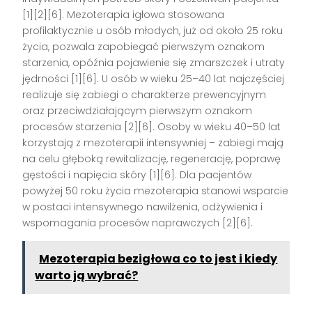
[1][2][6]. Mezoterapia igłowa stosowana
profilaktycznie u osób młodych, już od około 25 roku
życia, pozwala zapobiegać pierwszym oznakom
starzenia, opóźnia pojawienie się zmarszczek i utraty
jędrności [1][6]. U osób w wieku 25–40 lat najczęściej
realizuje się zabiegi o charakterze prewencyjnym
oraz przeciwdziałającym pierwszym oznakom
procesów starzenia [2][6]. Osoby w wieku 40–50 lat
korzystają z mezoterapii intensywniej – zabiegi mają
na celu głęboką rewitalizację, regenerację, poprawę
gęstości i napięcia skóry [1][6]. Dla pacjentów
powyżej 50 roku życia mezoterapia stanowi wsparcie
w postaci intensywnego nawilżenia, odżywienia i
wspomagania procesów naprawczych [2][6].
Mezoterapia bezigłowa co to jest i kiedy
warto ją wybrać?