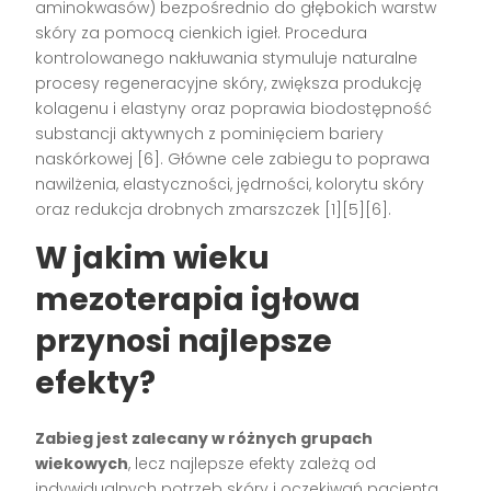
aminokwasów) bezpośrednio do głębokich warstw
skóry za pomocą cienkich igieł. Procedura
kontrolowanego nakłuwania stymuluje naturalne
procesy regeneracyjne skóry, zwiększa produkcję
kolagenu i elastyny oraz poprawia biodostępność
substancji aktywnych z pominięciem bariery
naskórkowej [6]. Główne cele zabiegu to poprawa
nawilżenia, elastyczności, jędrności, kolorytu skóry
oraz redukcja drobnych zmarszczek [1][5][6].
W jakim wieku
mezoterapia igłowa
przynosi najlepsze
efekty?
Zabieg jest zalecany w różnych grupach
wiekowych
, lecz najlepsze efekty zależą od
indywidualnych potrzeb skóry i oczekiwań pacjenta