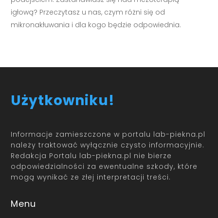
igłową? Przeczytasz u nas, czym różni się od
mikronakłuwania i dla kogo będzie odpowiednia.
Użytkowniku!
Informacje zamieszczone w portalu lab-piekna.pl
należy traktować wyłącznie czysto informacyjnie.
Redakcja Portalu lab-piekna.pl nie bierze
odpowiedzialności za ewentualne szkody, które
mogą wynikać ze złej interpretacji treści.
Menu