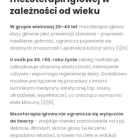
zależności od wieku
W grupie wiekowej 25–40 lat
mezoterapia igłowa
służy głównie jako prewencja starzenia – poprawia
nawilżenie, jędrność, ogranicza pojawianie się
drobnych zmarszczek i ujednolica koloryt skóry [1][6].
U osób po 40. i 50. roku życia
zabieg rewitalizuje,
odbudowuje utraconą elastyczność, intensywnie
odżywia i wspomaga regenerację skóry. Dodatkowo
możliwe jest łączenie tej procedury z innymi
technikami medycyny estetycznej (np. lasery,
ultradźwięki, wypełniacze), co znacząco wzmacnia
efekt kliniczny [2][6].
Mezoterapia igłowa nie ogranicza się wyłącznie
do twarzy
– znajduje również zastosowanie na szyi,
dekolcie, dłoniach, skórze głowy (w leczeniu
wypadania włosów), a nawet na ciele w redukcji