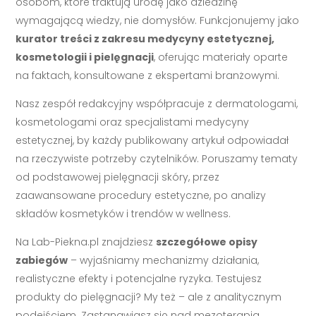
osobom, które traktują urodę jako dziedzinę
wymagającą wiedzy, nie domysłów. Funkcjonujemy jako
kurator treści z zakresu medycyny estetycznej,
kosmetologii i pielęgnacji
, oferując materiały oparte
na faktach, konsultowane z ekspertami branżowymi.
Nasz zespół redakcyjny współpracuje z dermatologami,
kosmetologami oraz specjalistami medycyny
estetycznej, by każdy publikowany artykuł odpowiadał
na rzeczywiste potrzeby czytelników. Poruszamy tematy
od podstawowej pielęgnacji skóry, przez
zaawansowane procedury estetyczne, po analizy
składów kosmetyków i trendów w wellness.
Na Lab-Piekna.pl znajdziesz
szczegółowe opisy
zabiegów
– wyjaśniamy mechanizmy działania,
realistyczne efekty i potencjalne ryzyka. Testujesz
produkty do pielęgnacji? My też – ale z analitycznym
podejściem. Zastanawiasz się nad mezoterapią